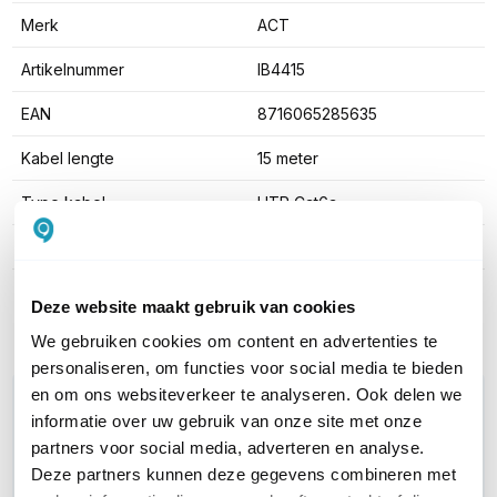
Merk
ACT
Artikelnummer
IB4415
EAN
8716065285635
Kabel lengte
15 meter
Type kabel
UTP Cat6a
Kleur
Bruin
Toon meer
Deze website maakt gebruik van cookies
We gebruiken cookies om content en advertenties te
personaliseren, om functies voor social media te bieden
en om ons websiteverkeer te analyseren. Ook delen we
WIL JIJ ADVIES OP MAAT?
informatie over uw gebruik van onze site met onze
Vraag het onze experts!
partners voor social media, adverteren en analyse.
Deze partners kunnen deze gegevens combineren met
Bel ons