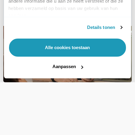
andere informatie die u aan ze heeft verstrekt of die ze
hebben verzameld op basis van uw gebruik van hun
E-mail
services.
Details tonen
Alle cookies toestaan
Aanpassen
OVER DIT PRODUCT
Veelgestelde vragen
Geen vragen gevonden
Stel een vraag