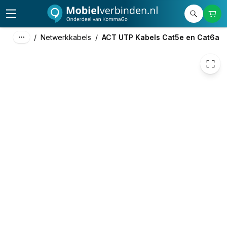
€ 1,15
/
Netwerkkabels
/
ACT UTP Kabels Cat5e en Cat6a