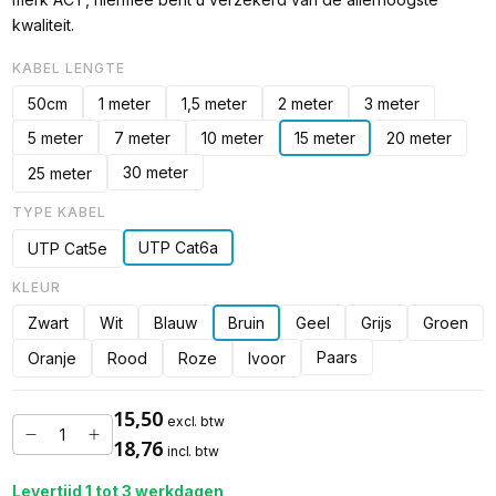
kwaliteit.
KABEL LENGTE
50cm
1 meter
1,5 meter
2 meter
3 meter
5 meter
7 meter
10 meter
15 meter
20 meter
30 meter
25 meter
TYPE KABEL
UTP Cat6a
UTP Cat5e
KLEUR
Zwart
Wit
Blauw
Bruin
Geel
Grijs
Groen
Paars
Oranje
Rood
Roze
Ivoor
15,50
excl. btw
18,76
incl. btw
Levertijd 1 tot 3 werkdagen