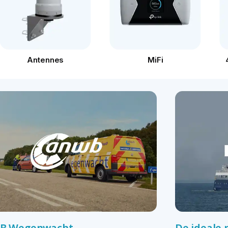
Antennes
MiFi
B Wegenwacht
De ideale