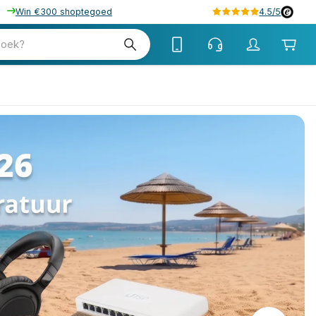
Win €300 shoptegoed
4.5/5
zoek?