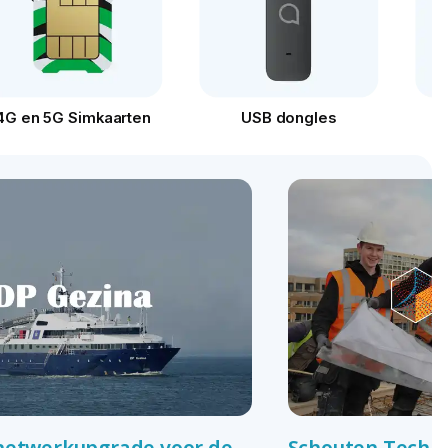
4G en 5G Simkaarten
USB dongles
 netwerkupgrade voor de
Schouten Techni