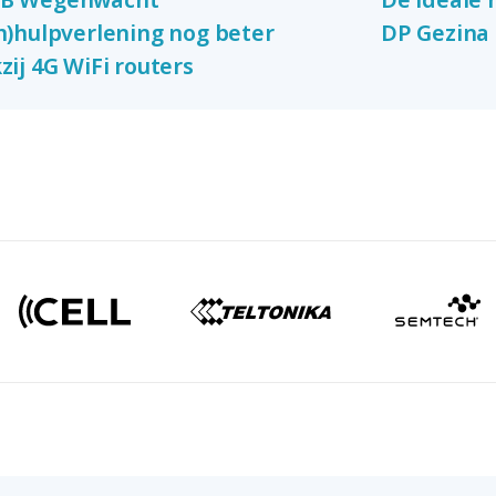
h)hulpverlening nog beter
DP Gezina
zij 4G WiFi routers