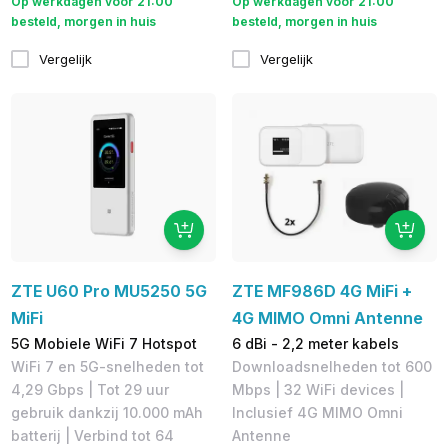
Op werkdagen voor 21:00
Op werkdagen voor 21:00
besteld, morgen in huis
besteld, morgen in huis
Vergelijk
Vergelijk
ZTE U60 Pro MU5250 5G
ZTE MF986D 4G MiFi +
MiFi
4G MIMO Omni Antenne
5G Mobiele WiFi 7 Hotspot
6 dBi - 2,2 meter kabels
WiFi 7 en 5G-snelheden tot
Downloadsnelheden tot 600
4,29 Gbps | Tot 29 uur
Mbps​ | 32 WiFi devices |
gebruik dankzij 10.000 mAh
Inclusief 4G MIMO Omni
batterij | Verbind tot 64
Antenne