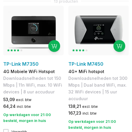
13 producten
TP-Link M7350
TP-Link M7450
4G Mobiele WiFi Hotspot
4G+ MiFi hotspot
Downloadsnelheden tot 150
Downloadsnelheden tot 300
Mbps | 11n WiFi, max. 10 WiFi
Mbps | Dual band WiFi, max.
devices | 8 uur accuduur
32 WiFi devices | 15 uur
accuduur
53,09
excl. btw
64,24
138,21
incl. btw
excl. btw
167,23
incl. btw
Op werkdagen voor 21:00
besteld, morgen in huis
Op werkdagen voor 21:00
besteld, morgen in huis
Vergelijk