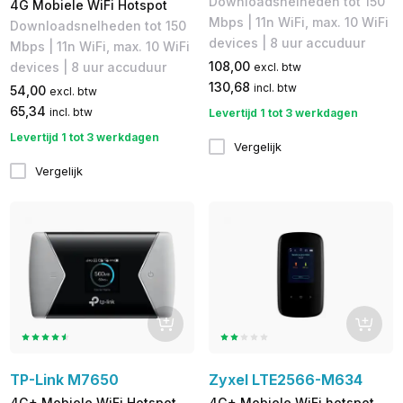
Downloadsnelheden tot 150
4G Mobiele WiFi Hotspot
Mbps | 11n WiFi, max. 10 WiFi
Downloadsnelheden tot 150
devices | 8 uur accuduur
Mbps | 11n WiFi, max. 10 WiFi
108,00
devices | 8 uur accuduur
excl. btw
130,68
incl. btw
54,00
excl. btw
65,34
incl. btw
Levertijd 1 tot 3 werkdagen
Levertijd 1 tot 3 werkdagen
Vergelijk
Vergelijk
TP-Link M7650
Zyxel LTE2566-M634
4G+ Mobiele WiFi Hotspot
4G+ Mobiele WiFi hotspot