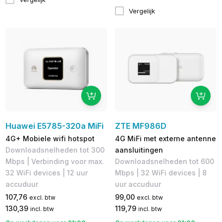
Vergelijk
Huawei E5785-320a MiFi
ZTE MF986D
4G+ Mobiele wifi hotspot
4G MiFi met externe antenne
Downloadsnelheden tot 300
aansluitingen
Mbps | Verbinding voor max.
Downloadsnelheden tot 600
32 WiFi devices | 12 uur
Mbps​ | 32 WiFi devices | 8
accuduur
uur accuduur
107,76
99,00
excl. btw
excl. btw
130,39
119,79
incl. btw
incl. btw