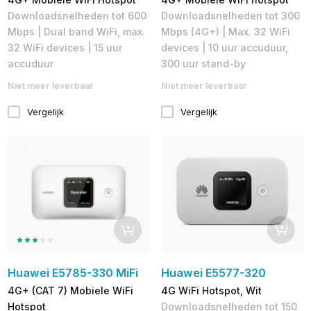
Downloadsnelheden tot 600
Downloadsnelheden tot 300
Mbps | Dual band WiFi, max.
Mbps (4G+) | Max. 32 WiFi
32 WiFi devices | 15 uur
devices | 10 uur accuduur,
accuduur
300 uur stand-by
Niet meer leverbaar
Niet meer leverbaar
Vergelijk
Vergelijk
Huawei E5785-330 MiFi
Huawei E5577-320
4G+ (CAT 7) Mobiele WiFi
4G WiFi Hotspot, Wit
Hotspot
Downloadsnelheden tot 150