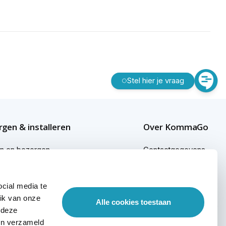
Stel hier je vraag
gen & installeren
Over KommaGo
en en bezorgen
Contactgegevens
gen buiten Nederland
Bedrijfsgegevens
cial media te
ginformatie
KommaGo duurzaam
ik van onze
Alle cookies toestaan
sional services
Werken bij KommaGo
 deze
ben verzameld