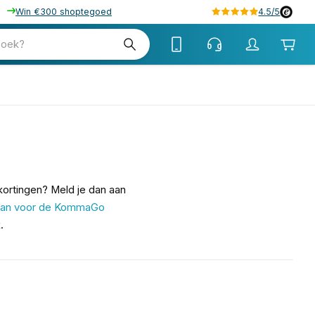
Win €300 shoptegoed
4.5/5
zoek?
kortingen? Meld je dan aan
 aan voor de KommaGo
k
.