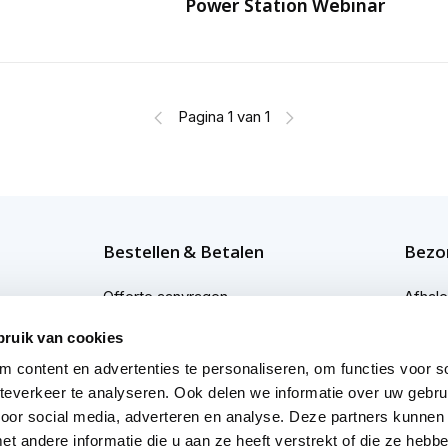
Power Station Webinar
Pagina 1 van 1
Bestellen & Betalen
Bezor
Offerte aanvragen
Afhal
Bestellen
Bezor
bruik van cookies
 content en advertenties te personaliseren, om functies voor so
Betaalmogelijkheden
Bezor
everkeer te analyseren. Ook delen we informatie over uw gebru
Afwijkende levertijden
Profes
voor social media, adverteren en analyse. Deze partners kunnen
 andere informatie die u aan ze heeft verstrekt of die ze heb