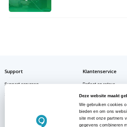
Support
Klantenservice
Support aanvraag
Defect en retour
Support fabrikanten
Garantie
Deze website maakt ge
We gebruiken cookies om
Herroepingsrecht
bieden en om ons websit
Klachten
site met onze partners 
gegevens combineren met