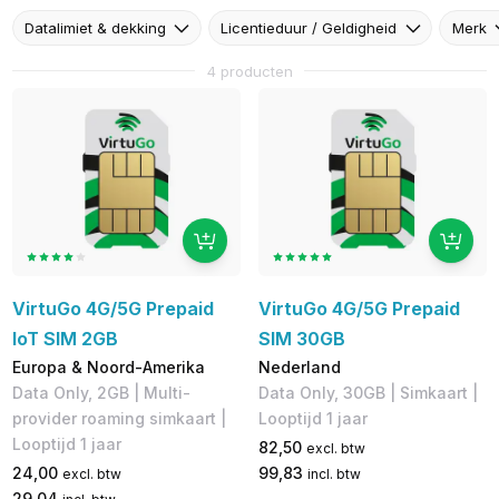
Datalimiet & dekking
Licentieduur / Geldigheid
Merk
4 producten
VirtuGo 4G/5G Prepaid
VirtuGo 4G/5G Prepaid
IoT SIM 2GB
SIM 30GB
Europa & Noord-Amerika
Nederland
Data Only, 2GB | Multi-
Data Only, 30GB | Simkaart |
provider roaming simkaart |
Looptijd 1 jaar
Looptijd 1 jaar
82,50
excl. btw
24,00
99,83
excl. btw
incl. btw
29,04