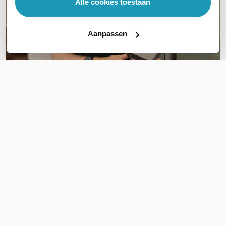
Alle cookies toestaan
Aanpassen
OVER DIT PRODUCT
Veelgestelde vragen
Geen vragen gevonden
Stel een vraag
REVIEWS
(
1
)
Ga naar Trusted Shops reviews