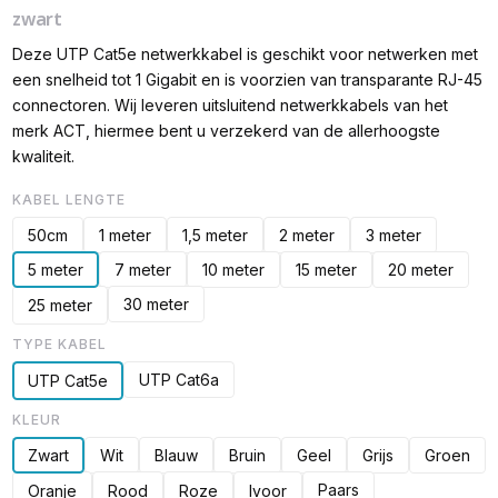
zwart
Deze UTP Cat5e netwerkkabel is geschikt voor netwerken met
een snelheid tot 1 Gigabit en is voorzien van transparante RJ-45
connectoren. Wij leveren uitsluitend netwerkkabels van het
merk ACT, hiermee bent u verzekerd van de allerhoogste
kwaliteit.
KABEL LENGTE
50cm
1 meter
1,5 meter
2 meter
3 meter
5 meter
7 meter
10 meter
15 meter
20 meter
30 meter
25 meter
TYPE KABEL
UTP Cat6a
UTP Cat5e
KLEUR
Zwart
Wit
Blauw
Bruin
Geel
Grijs
Groen
Paars
Oranje
Rood
Roze
Ivoor