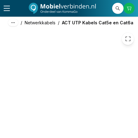
€ 1,15
/
Netwerkkabels
/
ACT UTP Kabels Cat5e en Cat6a