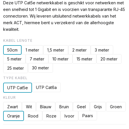
Deze UTP Cat5e netwerkkabel is geschikt voor netwerken met
een snelheid tot 1 Gigabit en is voorzien van transparante RJ-45
connectoren. Wij leveren uitsluitend netwerkkabels van het
merk ACT, hiermee bent u verzekerd van de allerhoogste
kwaliteit.
KABEL LENGTE
50cm
1 meter
1,5 meter
2 meter
3 meter
5 meter
7 meter
10 meter
15 meter
20 meter
30 meter
25 meter
TYPE KABEL
UTP Cat6a
UTP Cat5e
KLEUR
Zwart
Wit
Blauw
Bruin
Geel
Grijs
Groen
Paars
Oranje
Rood
Roze
Ivoor