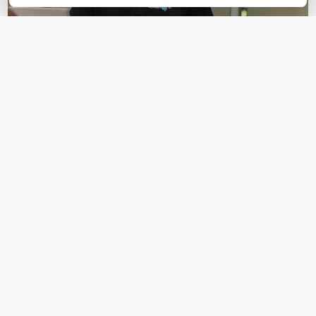
OVER DIT PRODUCT
Veelgestelde vragen
Geen vragen gevonden
Stel een vraag
REVIEWS
(
0
)
Ga naar Trusted Shops reviews
Wees de eerste die een review schrijft!