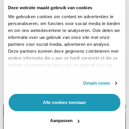
Type kabel
UTP Cat5e
Deze website maakt gebruik van cookies
Kleur
Oranje
We gebruiken cookies om content en advertenties te
personaliseren, om functies voor social media te bieden
Toon meer
en om ons websiteverkeer te analyseren. Ook delen we
informatie over uw gebruik van onze site met onze
partners voor social media, adverteren en analyse.
Deze partners kunnen deze gegevens combineren met
WIL JIJ ADVIES OP MAAT?
andere informatie die u aan ze heeft verstrekt of die ze
Vraag het onze experts!
hebben verzameld op basis van uw gebruik van hun
services.
Bel ons
Details tonen
E-mail
Alle cookies toestaan
Aanpassen