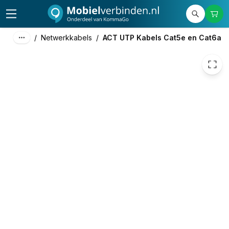
€ 1,15
/
Netwerkkabels
/
ACT UTP Kabels Cat5e en Cat6a