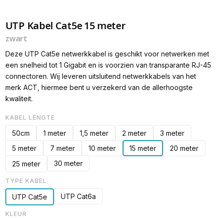
UTP Kabel Cat5e 15 meter
zwart
Deze UTP Cat5e netwerkkabel is geschikt voor netwerken met
een snelheid tot 1 Gigabit en is voorzien van transparante RJ-45
connectoren. Wij leveren uitsluitend netwerkkabels van het
merk ACT, hiermee bent u verzekerd van de allerhoogste
kwaliteit.
KABEL LENGTE
50cm
1 meter
1,5 meter
2 meter
3 meter
5 meter
7 meter
10 meter
15 meter
20 meter
30 meter
25 meter
TYPE KABEL
UTP Cat6a
UTP Cat5e
KLEUR