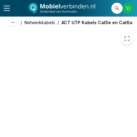
€ 1,15
/
Netwerkkabels
/
ACT UTP Kabels Cat5e en Cat6a