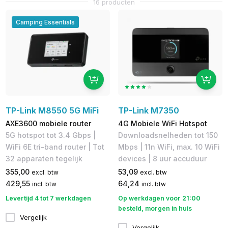
16 producten
Camping Essentials
TP-Link M8550 5G MiFi
TP-Link M7350
AXE3600 mobiele router
4G Mobiele WiFi Hotspot
5G hotspot tot 3.4 Gbps |
Downloadsnelheden tot 150
WiFi 6E tri-band router | Tot
Mbps | 11n WiFi, max. 10 WiFi
32 apparaten tegelijk
devices | 8 uur accuduur
355,00
53,09
excl. btw
excl. btw
429,55
64,24
incl. btw
incl. btw
Levertijd 4 tot 7 werkdagen
Op werkdagen voor 21:00
besteld, morgen in huis
Vergelijk
Vergelijk