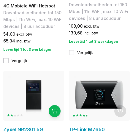
Downloadsnelheden tot 150
4G Mobiele WiFi Hotspot
Mbps | 11n WiFi, max. 10 WiFi
Downloadsnelheden tot 150
devices | 8 uur accuduur
Mbps | 11n WiFi, max. 10 WiFi
108,00
devices | 8 uur accuduur
excl. btw
130,68
incl. btw
54,00
excl. btw
65,34
incl. btw
Levertijd 1 tot 3 werkdagen
Levertijd 1 tot 3 werkdagen
Vergelijk
Vergelijk
Zyxel NR2301 5G
TP-Link M7650