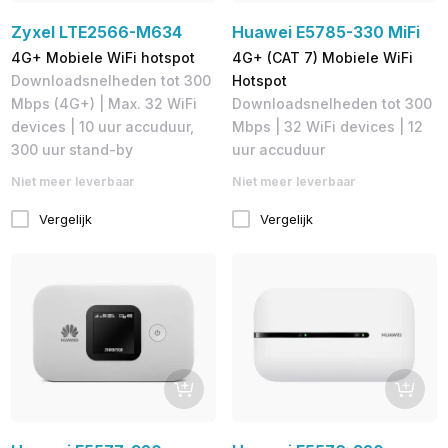
Zyxel LTE2566-M634
Huawei E5785-330 MiFi
4G+ Mobiele WiFi hotspot
4G+ (CAT 7) Mobiele WiFi
Downloadsnelheden tot 300
Hotspot
Mbps (4G+) | Max. 32 WiFi
Downloadsnelheden tot 300
devices | 10 uur accuduur,
Mbps​ | 32 WiFi devices | 12
300 uur stand-by
uur accuduur
Niet meer leverbaar
Niet meer leverbaar
Vergelijk
Vergelijk