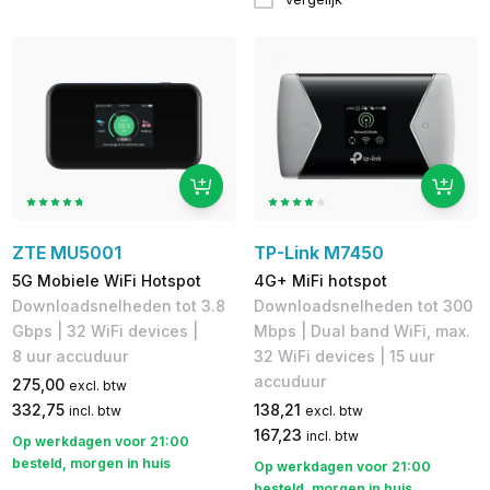
ZTE MU5001
TP-Link M7450
5G Mobiele WiFi Hotspot
4G+ MiFi hotspot
Downloadsnelheden tot 3.8
Downloadsnelheden tot 300
Gbps​ | 32 WiFi devices |
Mbps | Dual band WiFi, max.
8 uur accuduur
32 WiFi devices | 15 uur
accuduur
275,00
excl. btw
332,75
138,21
incl. btw
excl. btw
167,23
incl. btw
Op werkdagen voor 21:00
besteld, morgen in huis
Op werkdagen voor 21:00
besteld, morgen in huis