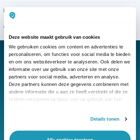
Bezorgen & installeren
Over KommaGo
Deze website maakt gebruik van cookies
We gebruiken cookies om content en advertenties te
personaliseren, om functies voor social media te bieden
en om ons websiteverkeer te analyseren. Ook delen we
informatie over uw gebruik van onze site met onze
Nieuwsbrief
partners voor social media, adverteren en analyse.
Klantenservice
Deze partners kunnen deze gegevens combineren met
andere informatie die u aan ze heeft verstrekt of die ze
hebben verzameld op basis van uw gebruik van hun
services.
Details tonen
© Copyright KommaGo
Alle cookies toestaan