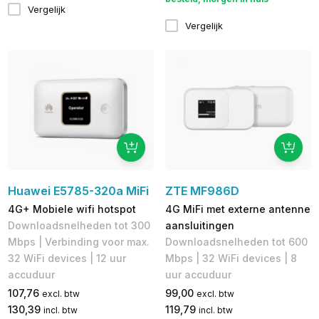
Vergelijk
Vergelijk
Huawei E5785-320a MiFi
ZTE MF986D
4G+ Mobiele wifi hotspot
4G MiFi met externe antenne
Downloadsnelheden tot 300
aansluitingen
Mbps | Verbinding voor max.
Downloadsnelheden tot 600
32 WiFi devices | 12 uur
Mbps​ | 32 WiFi devices | 8
accuduur
uur accuduur
107,76
99,00
excl. btw
excl. btw
130,39
119,79
incl. btw
incl. btw