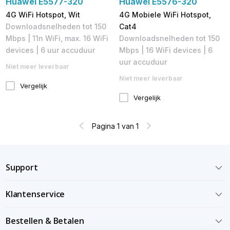
Huawei E5577-320
Huawei E5576-320
4G WiFi Hotspot, Wit
4G Mobiele WiFi Hotspot,
Downloadsnelheden tot 150
Cat4
Mbps | 11n WiFi, max. 16 WiFi
Downloadsnelheden tot 150
devices | 6 uur accuduur
Mbps​ | 16 WiFi devices | 6
uur accuduur
Niet meer leverbaar
Niet meer leverbaar
Vergelijk
Vergelijk
Pagina 1 van 1
Support
Klantenservice
Bestellen & Betalen