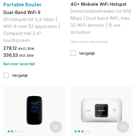
Portable Router
4G+ Mobiele WiFi Hotspot
Downloadsnelheden tot 600
Dual-Band WiFi 6
Mbps | Dual band WiFi, max.
5G hotspot tot 3,4 Gbps |
32 WiFi devices | 15 uur
WiFi 6 voor 32 apparaten |
accuduur
Compact met 2.4"
touchscreen
Niet meer leverbaar
278,12
excl. btw
Vergelijk
336,53
incl. btw
Bel voor levertijd
Vergelijk