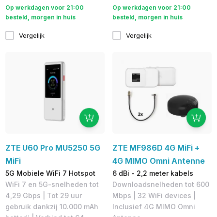
Op werkdagen voor 21:00
Op werkdagen voor 21:00
besteld, morgen in huis
besteld, morgen in huis
Vergelijk
Vergelijk
ZTE U60 Pro MU5250 5G
ZTE MF986D 4G MiFi +
MiFi
4G MIMO Omni Antenne
5G Mobiele WiFi 7 Hotspot
6 dBi - 2,2 meter kabels
WiFi 7 en 5G-snelheden tot
Downloadsnelheden tot 600
4,29 Gbps | Tot 29 uur
Mbps​ | 32 WiFi devices |
gebruik dankzij 10.000 mAh
Inclusief 4G MIMO Omni