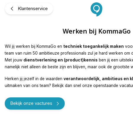
Werken bij KommaGo
Klantenservice
Werken bij KommaGo
Wil jij werken bij KommaGo en
techniek toegankelijk maken
voor
team van ruim 50 ambitieuze professionals zul je hard werken om de
Met jouw
dienstverlening en (product)kennis
ben jij een uitste
namelijk niet alleen de beste zijn en blijven, maar ook de grootste 
Herken jij jezelf in de waarden
verantwoordelijk, ambitieus en k
uitmaken van ons team? Bekijk dan snel onze openstaande vacatu
Bekijk onze vactures