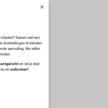
 klanten? Samen met een
 doelstellingen te behalen.
kende aanvulling. We willen
worden.
lantgericht
en wil je deel
res en
solliciteer!