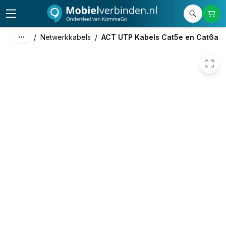
€ 1,15
/
Netwerkkabels
/
ACT UTP Kabels Cat5e en Cat6a