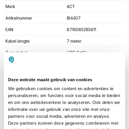
Merk
ACT
Artikelnummer
IB4407
EAN
8716065285611
Kabel lengte
7 meter
Type kabel
UTP Cat6a
Kleur
Bruin
Toon meer
Deze website maakt gebruik van cookies
We gebruiken cookies om content en advertenties te
personaliseren, om functies voor social media te bieden
en om ons websiteverkeer te analyseren. Ook delen we
WIL JIJ ADVIES OP MAAT?
informatie over uw gebruik van onze site met onze
Vraag het onze experts!
partners voor social media, adverteren en analyse.
Deze partners kunnen deze gegevens combineren met
Bel ons