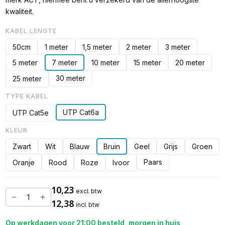
kwaliteit.
KABEL LENGTE
50cm
1 meter
1,5 meter
2 meter
3 meter
5 meter
7 meter
10 meter
15 meter
20 meter
30 meter
25 meter
TYPE KABEL
UTP Cat6a
UTP Cat5e
KLEUR
Zwart
Wit
Blauw
Bruin
Geel
Grijs
Groen
Paars
Oranje
Rood
Roze
Ivoor
10,23
excl. btw
12,38
incl. btw
Op werkdagen voor 21:00 besteld, morgen in huis