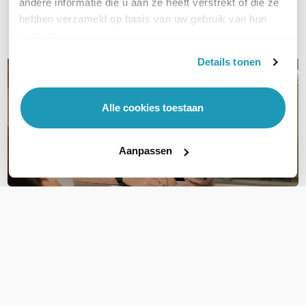
andere informatie die u aan ze heeft verstrekt of die ze
hebben verzameld op basis van uw gebruik van hun
E-mail
services.
Details tonen
Alle cookies toestaan
Aanpassen
OVER DIT PRODUCT
Veelgestelde vragen
Geen vragen gevonden
Stel een vraag