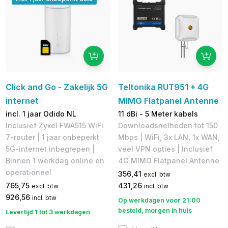
Click and Go - Zakelijk 5G
Teltonika RUT951 + 4G
internet
MIMO Flatpanel Antenne
incl. 1 jaar Odido NL
11 dBi - 5 Meter kabels
Inclusief Zyxel FWA515 WiFi
Downloadsnelheden tot 150
7-router | 1 jaar onbeperkt
Mbps​ | WiFi, 3x LAN, 1x WAN,
5G-internet inbegrepen |
veel VPN opties | Inclusief
Binnen 1 werkdag online en
4G MIMO Flatpanel Antenne
operationeel
356,41
excl. btw
765,75
431,26
excl. btw
incl. btw
926,56
incl. btw
Op werkdagen voor 21:00
besteld, morgen in huis
Levertijd 1 tot 3 werkdagen