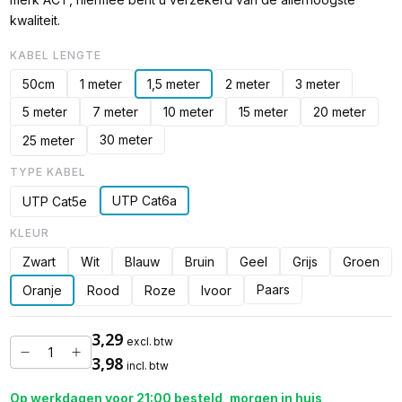
kwaliteit.
KABEL LENGTE
50cm
1 meter
1,5 meter
2 meter
3 meter
5 meter
7 meter
10 meter
15 meter
20 meter
30 meter
25 meter
TYPE KABEL
UTP Cat6a
UTP Cat5e
KLEUR
Zwart
Wit
Blauw
Bruin
Geel
Grijs
Groen
Paars
Oranje
Rood
Roze
Ivoor
3,29
excl. btw
3,98
incl. btw
Op werkdagen voor 21:00 besteld, morgen in huis