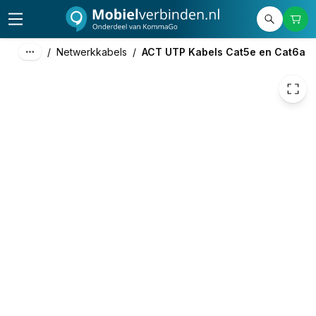
€ 1,15
/
Netwerkkabels
/
ACT UTP Kabels Cat5e en Cat6a