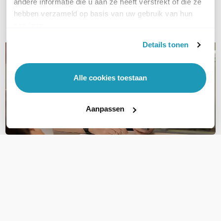
andere informatie die u aan ze heeft verstrekt of die ze
hebben verzameld op basis van uw gebruik van hun
E-mail
services.
Details tonen
Alle cookies toestaan
Aanpassen
OVER DIT PRODUCT
Veelgestelde vragen
Geen vragen gevonden
Stel een vraag