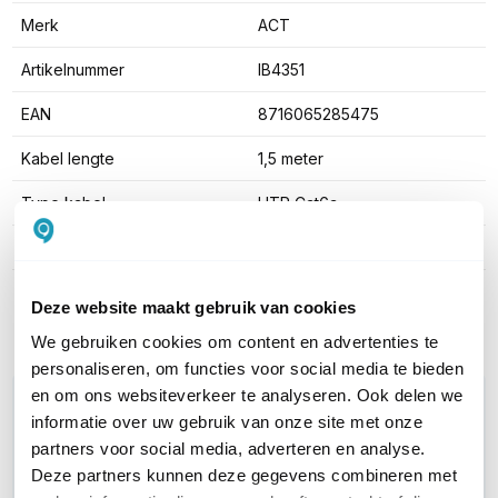
Merk
ACT
Artikelnummer
IB4351
EAN
8716065285475
Kabel lengte
1,5 meter
Type kabel
UTP Cat6a
Kleur
Oranje
Toon meer
Deze website maakt gebruik van cookies
We gebruiken cookies om content en advertenties te
personaliseren, om functies voor social media te bieden
en om ons websiteverkeer te analyseren. Ook delen we
WIL JIJ ADVIES OP MAAT?
informatie over uw gebruik van onze site met onze
Vraag het onze experts!
partners voor social media, adverteren en analyse.
Deze partners kunnen deze gegevens combineren met
Bel ons