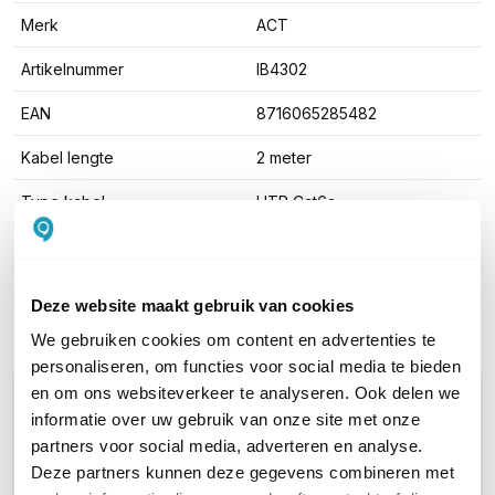
Merk
ACT
Artikelnummer
IB4302
EAN
8716065285482
Kabel lengte
2 meter
Type kabel
UTP Cat6a
Kleur
Oranje
Toon meer
Deze website maakt gebruik van cookies
We gebruiken cookies om content en advertenties te
personaliseren, om functies voor social media te bieden
en om ons websiteverkeer te analyseren. Ook delen we
WIL JIJ ADVIES OP MAAT?
informatie over uw gebruik van onze site met onze
Vraag het onze experts!
partners voor social media, adverteren en analyse.
Deze partners kunnen deze gegevens combineren met
Bel ons