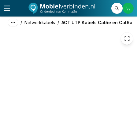
€ 1,15
/
Netwerkkabels
/
ACT UTP Kabels Cat5e en Cat6a