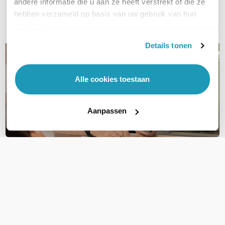
andere informatie die u aan ze heeft verstrekt of die ze
hebben verzameld op basis van uw gebruik van hun
E-mail
services.
Details tonen
Alle cookies toestaan
Aanpassen
OVER DIT PRODUCT
Veelgestelde vragen
Geen vragen gevonden
Stel een vraag