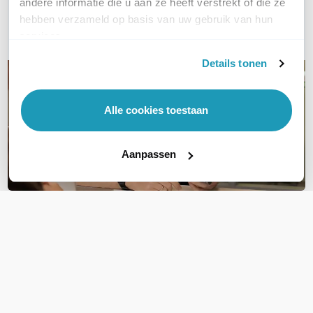
andere informatie die u aan ze heeft verstrekt of die ze
hebben verzameld op basis van uw gebruik van hun
E-mail
services.
Details tonen
Alle cookies toestaan
Aanpassen
OVER DIT PRODUCT
Veelgestelde vragen
Geen vragen gevonden
Stel een vraag