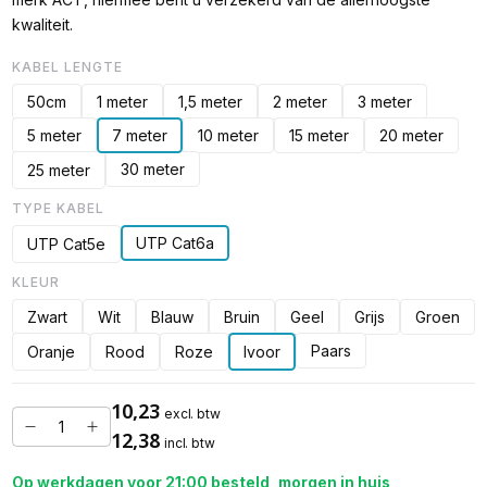
kwaliteit.
KABEL LENGTE
50cm
1 meter
1,5 meter
2 meter
3 meter
5 meter
7 meter
10 meter
15 meter
20 meter
30 meter
25 meter
TYPE KABEL
UTP Cat6a
UTP Cat5e
KLEUR
Zwart
Wit
Blauw
Bruin
Geel
Grijs
Groen
Paars
Oranje
Rood
Roze
Ivoor
10,23
excl. btw
12,38
incl. btw
Op werkdagen voor 21:00 besteld, morgen in huis