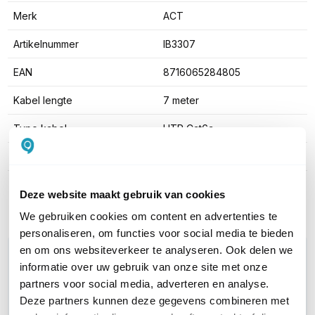
Merk
ACT
Artikelnummer
IB3307
EAN
8716065284805
Kabel lengte
7 meter
Type kabel
UTP Cat6a
Kleur
Ivoor
Toon meer
Deze website maakt gebruik van cookies
We gebruiken cookies om content en advertenties te
personaliseren, om functies voor social media te bieden
en om ons websiteverkeer te analyseren. Ook delen we
WIL JIJ ADVIES OP MAAT?
informatie over uw gebruik van onze site met onze
Vraag het onze experts!
partners voor social media, adverteren en analyse.
Deze partners kunnen deze gegevens combineren met
Bel ons