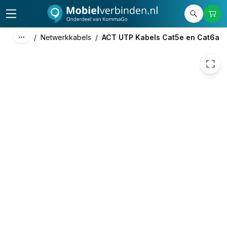
€ 1,15
/
Netwerkkabels
/
ACT UTP Kabels Cat5e en Cat6a