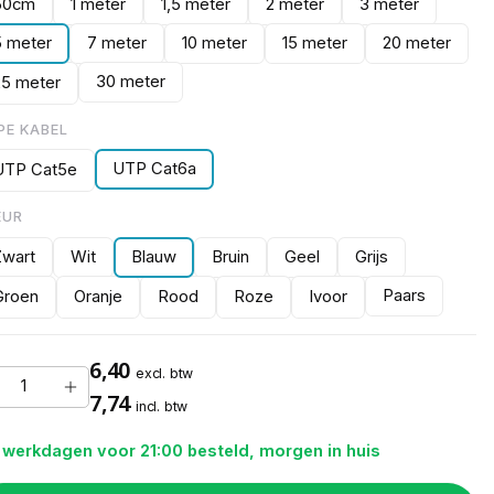
50cm
1 meter
1,5 meter
2 meter
3 meter
5 meter
7 meter
10 meter
15 meter
20 meter
30 meter
25 meter
PE KABEL
UTP Cat6a
UTP Cat5e
EUR
Zwart
Wit
Blauw
Bruin
Geel
Grijs
Paars
Groen
Oranje
Rood
Roze
Ivoor
6,40
excl. btw
7,74
incl. btw
 werkdagen voor 21:00 besteld, morgen in huis