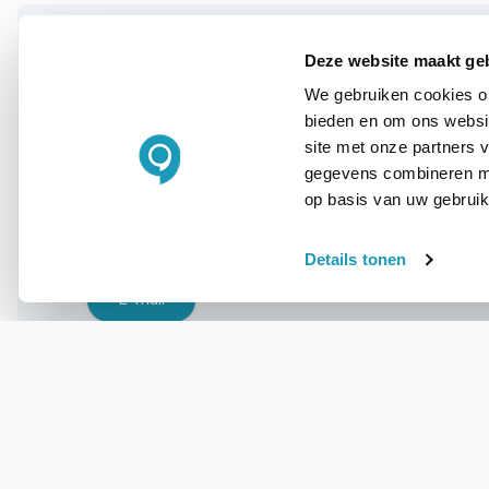
Deze website maakt ge
We gebruiken cookies om
WIL JIJ ADVIES OP MAAT?
bieden en om ons websit
Vraag het onze
site met onze partners 
experts!
gegevens combineren met
op basis van uw gebruik
Bel ons
Details tonen
E-mail
OVER DIT PRODUCT