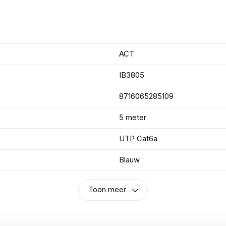
ACT
IB3805
8716065285109
5 meter
UTP Cat6a
Blauw
Toon meer