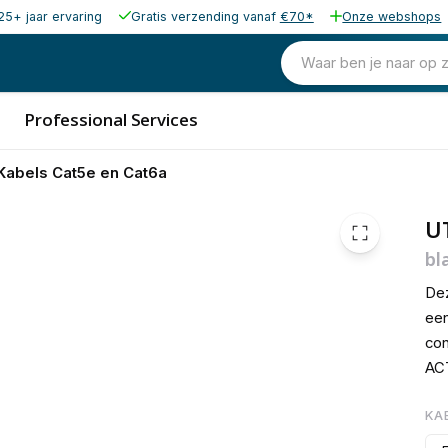
25+ jaar ervaring
Gratis verzending vanaf
€70*
Onze webshops
€ 1,
Waar ben je naar op 
Professional Services
abels Cat5e en Cat6a
U
bl
Dez
een
con
ACT
KA