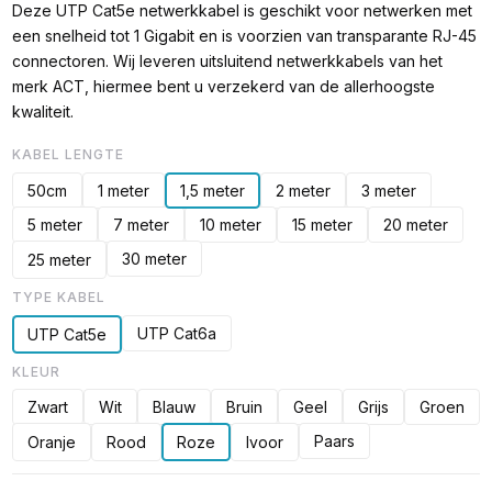
Deze UTP Cat5e netwerkkabel is geschikt voor netwerken met
een snelheid tot 1 Gigabit en is voorzien van transparante RJ-45
connectoren. Wij leveren uitsluitend netwerkkabels van het
merk ACT, hiermee bent u verzekerd van de allerhoogste
kwaliteit.
KABEL LENGTE
50cm
1 meter
1,5 meter
2 meter
3 meter
5 meter
7 meter
10 meter
15 meter
20 meter
30 meter
25 meter
TYPE KABEL
UTP Cat6a
UTP Cat5e
KLEUR
Zwart
Wit
Blauw
Bruin
Geel
Grijs
Groen
Paars
Oranje
Rood
Roze
Ivoor