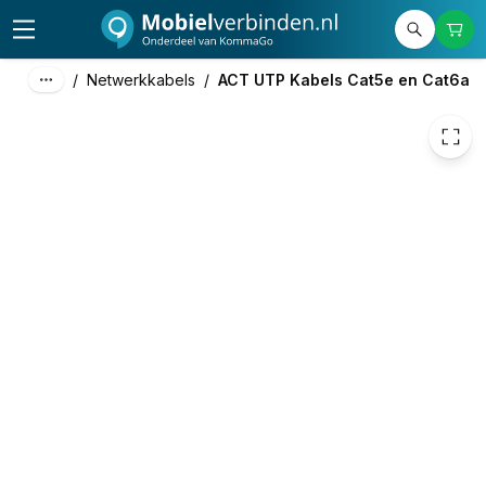
€ 1,15
/
Netwerkkabels
/
ACT UTP Kabels Cat5e en Cat6a