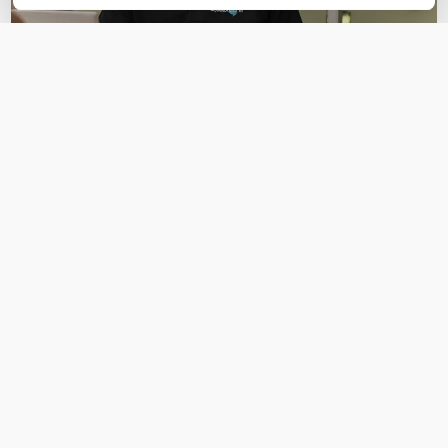
OVER DIT PRODUCT
Veelgestelde vragen
Geen vragen gevonden
Stel een vraag
REVIEWS
(
0
)
Ga naar Trusted Shops reviews
Wees de eerste die een review schrijft!