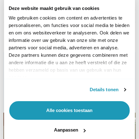
Type kabel
UTP Cat5e
Deze website maakt gebruik van cookies
Kleur
Roze
We gebruiken cookies om content en advertenties te
personaliseren, om functies voor social media te bieden
Toon meer
en om ons websiteverkeer te analyseren. Ook delen we
informatie over uw gebruik van onze site met onze
partners voor social media, adverteren en analyse.
Deze partners kunnen deze gegevens combineren met
WIL JIJ ADVIES OP MAAT?
andere informatie die u aan ze heeft verstrekt of die ze
Vraag het onze experts!
hebben verzameld op basis van uw gebruik van hun
services.
Bel ons
Details tonen
E-mail
Alle cookies toestaan
Aanpassen