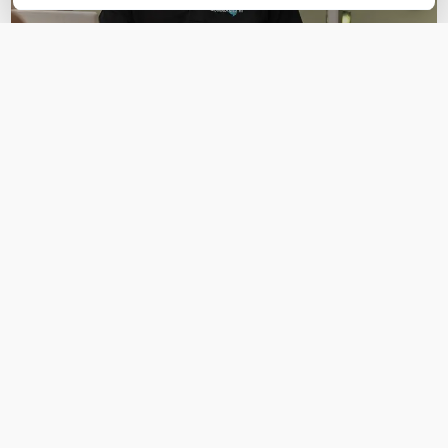
OVER DIT PRODUCT
Veelgestelde vragen
Geen vragen gevonden
Stel een vraag
REVIEWS
(
0
)
Ga naar Trusted Shops reviews
Wees de eerste die een review schrijft!