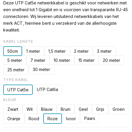
Deze UTP Cat5e netwerkkabel is geschikt voor netwerken met
een snelheid tot 1 Gigabit en is voorzien van transparante RJ-45
connectoren. Wij leveren uitsluitend netwerkkabels van het
merk ACT, hiermee bent u verzekerd van de allerhoogste
kwaliteit.
KABEL LENGTE
50cm
1 meter
1,5 meter
2 meter
3 meter
5 meter
7 meter
10 meter
15 meter
20 meter
30 meter
25 meter
TYPE KABEL
UTP Cat6a
UTP Cat5e
KLEUR
Zwart
Wit
Blauw
Bruin
Geel
Grijs
Groen
Paars
Oranje
Rood
Roze
Ivoor