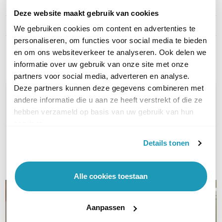
Type kabel
UTP Cat5e
Deze website maakt gebruik van cookies
Kleur
Roze
We gebruiken cookies om content en advertenties te
personaliseren, om functies voor social media te bieden
Toon meer
en om ons websiteverkeer te analyseren. Ook delen we
informatie over uw gebruik van onze site met onze
partners voor social media, adverteren en analyse.
Deze partners kunnen deze gegevens combineren met
WIL JIJ ADVIES OP MAAT?
andere informatie die u aan ze heeft verstrekt of die ze
Vraag het onze experts!
hebben verzameld op basis van uw gebruik van hun
services.
Bel ons
Details tonen
E-mail
Alle cookies toestaan
Aanpassen