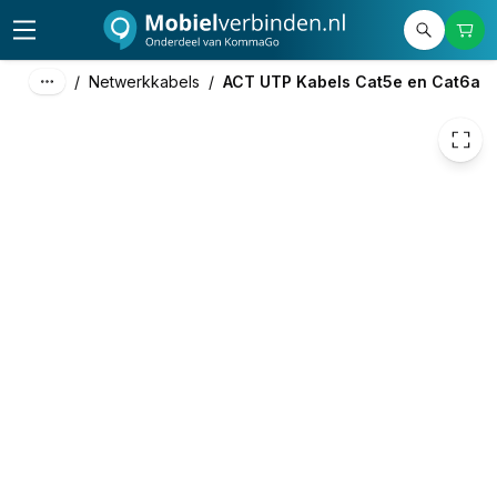
€ 1,15
/
Netwerkkabels
/
ACT UTP Kabels Cat5e en Cat6a