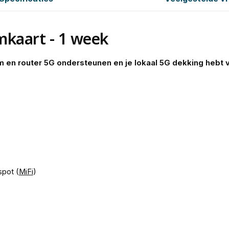
kaart - 1 week
em en router 5G ondersteunen en je lokaal 5G dekking hebt 
spot (
MiFi
)