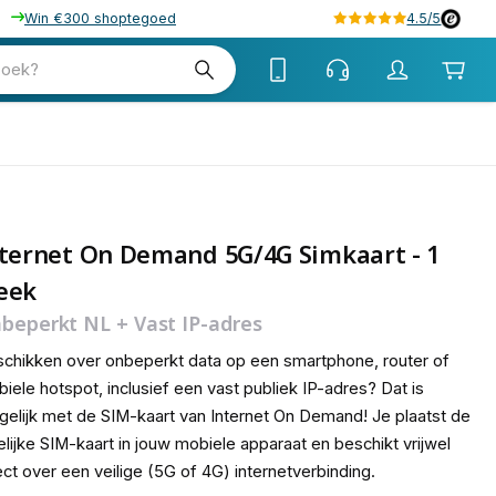
Win €300 shoptegoed
4.5/5
33
zoek?
ternet On Demand 5G/4G Simkaart - 1
eek
beperkt NL + Vast IP-adres
chikken over onbeperkt data op een smartphone, router of
iele hotspot, inclusief een vast publiek IP-adres? Dat is
elijk met de SIM-kaart van Internet On Demand! Je plaatst de
delijke SIM-kaart in jouw mobiele apparaat en beschikt vrijwel
ect over een veilige (5G of 4G) internetverbinding.