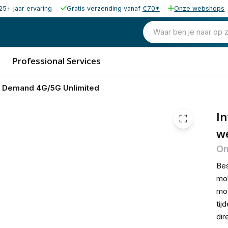
25+ jaar ervaring
Gratis verzending vanaf
€70*
Onze webshops
€ 39,
Waar ben je naar op 
Professional Services
n Demand 4G/5G Unlimited
In
w
On
Bes
mob
mog
tij
dir