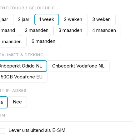
CENTIEDUUR / GELDIGHEID
 jaar
2 jaar
1 week
2 weken
3 weken
1 maand
2 maanden
3 maanden
4 maanden
6 maanden
5 maanden
TALIMIET & DEKKING
Onbeperkt Odido NL
Onbeperkt Vodafone NL
350GB Vodafone EU
ST IP-ADRES
Nee
Ja
SIM
Lever uitsluitend als E-SIM