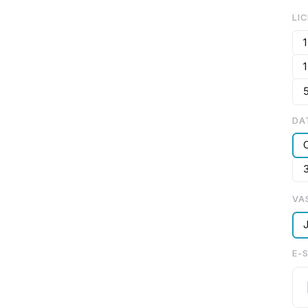
LI
1
DA
VA
E-