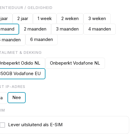
CENTIEDUUR / GELDIGHEID
 jaar
2 jaar
1 week
2 weken
3 weken
1 maand
2 maanden
3 maanden
4 maanden
6 maanden
5 maanden
TALIMIET & DEKKING
Onbeperkt Odido NL
Onbeperkt Vodafone NL
350GB Vodafone EU
ST IP-ADRES
Nee
Ja
SIM
Lever uitsluitend als E-SIM