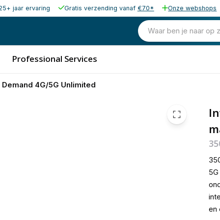
25+ jaar ervaring
Gratis verzending vanaf
€70*
Onze webshops
€ 39,
Waar ben je naar op 
Professional Services
n Demand 4G/5G Unlimited
In
m
35
350
5G 
ond
int
en 