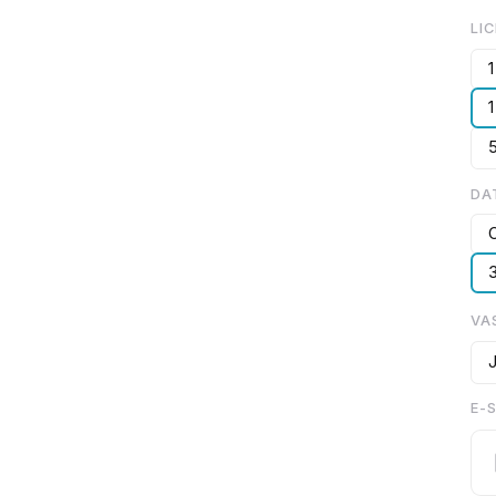
LI
1
DA
VA
E-