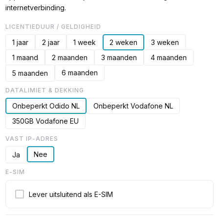
internetverbinding.
LICENTIEDUUR / GELDIGHEID
1 jaar
2 jaar
1 week
2 weken
3 weken
1 maand
2 maanden
3 maanden
4 maanden
6 maanden
5 maanden
DATALIMIET & DEKKING
Onbeperkt Odido NL
Onbeperkt Vodafone NL
350GB Vodafone EU
VAST IP-ADRES
Nee
Ja
E-SIM
Lever uitsluitend als E-SIM