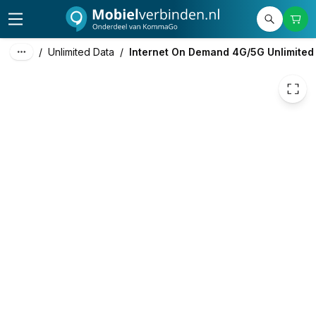
€ 39,33
/
Unlimited Data
/
Internet On Demand 4G/5G Unlimited