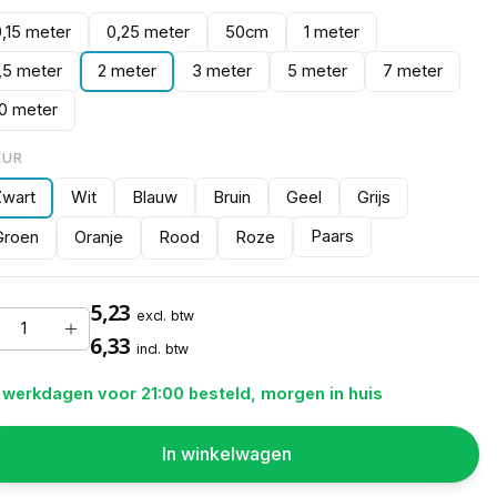
0,15 meter
0,25 meter
50cm
1 meter
1,5 meter
2 meter
3 meter
5 meter
7 meter
10 meter
EUR
Zwart
Wit
Blauw
Bruin
Geel
Grijs
Paars
Groen
Oranje
Rood
Roze
5,23
excl. btw
6,33
incl. btw
 werkdagen voor 21:00 besteld, morgen in huis
In winkelwagen