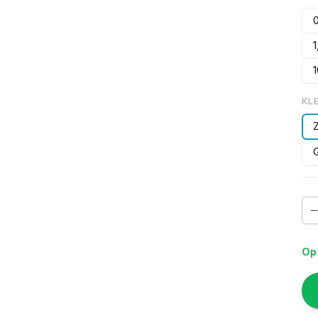
KL
Op