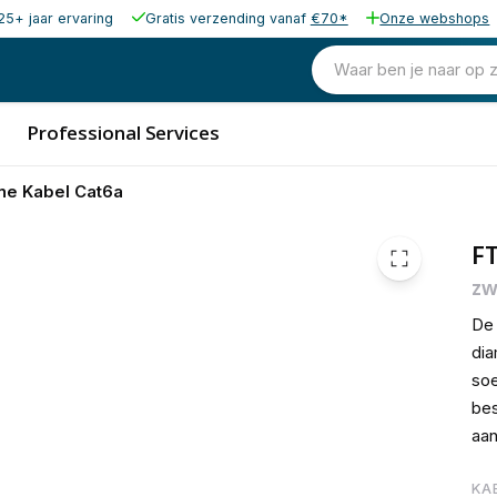
25+ jaar ervaring
Gratis verzending vanaf
€70*
Onze webshops
€ 2,
Waar ben je naar op 
Professional Services
ine Kabel Cat6a
FT
zw
De 
dia
soe
bes
aan
KA