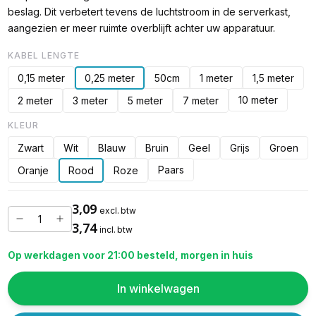
beslag. Dit verbetert tevens de luchtstroom in de serverkast,
aangezien er meer ruimte overblijft achter uw apparatuur.
KABEL LENGTE
0,15 meter
0,25 meter
50cm
1 meter
1,5 meter
10 meter
2 meter
3 meter
5 meter
7 meter
KLEUR
Zwart
Wit
Blauw
Bruin
Geel
Grijs
Groen
Paars
Oranje
Rood
Roze
3,09
excl. btw
3,74
incl. btw
Op werkdagen voor 21:00 besteld, morgen in huis
In winkelwagen