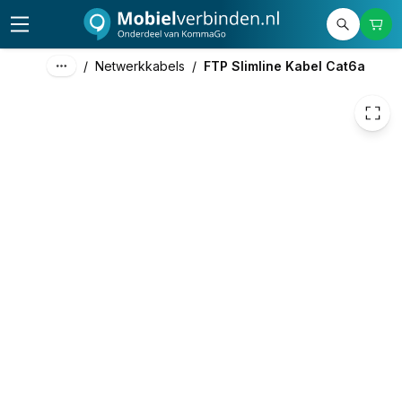
€ 2,98
/
Netwerkkabels
/
FTP Slimline Kabel Cat6a