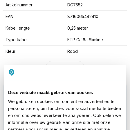
Artikelnummer
DC7552
EAN
8716065442410
Kabel lengte
0,25 meter
Type kabel
FTP Cat6a Slimline
Kleur
Rood
Toon meer
WIL JIJ ADVIES OP MAAT?
Deze website maakt gebruik van cookies
Vraag het onze experts!
We gebruiken cookies om content en advertenties te
personaliseren, om functies voor social media te bieden
Bel ons
en om ons websiteverkeer te analyseren. Ook delen we
informatie over uw gebruik van onze site met onze
partners voor social media, adverteren en analyse.
E-mail