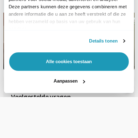
Deze partners kunnen deze gegevens combineren met
andere informatie die u aan ze heeft verstrekt of die ze
hebben verzameld op basis van uw gebruik van hun
services.
Details tonen
Alle cookies toestaan
Aanpassen
OVER DIT PRODUCT
Veelgestelde vragen
Zijn deze FTP Cat6A Slimline patchkabels
geschikt voor PoE voor b.v.b. camera's?
Deze gebruiken al snel PoE+