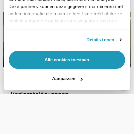
Deze partners kunnen deze gegevens combineren met
andere informatie die u aan ze heeft verstrekt of die ze
hebben verzameld op basis van uw gebruik van hun
services.
Details tonen
Alle cookies toestaan
Aanpassen
OVER DIT PRODUCT
Veelgestelde vragen
Zijn deze FTP Cat6A Slimline patchkabels
geschikt voor PoE voor b.v.b. camera's?
Deze gebruiken al snel PoE+