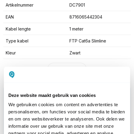
Artikelnummer
DC7901
EAN
8716065442304
Kabel lengte
1 meter
Type kabel
FTP Cat6a Slimline
Kleur
Zwart
Toon meer
WIL JIJ ADVIES OP MAAT?
Deze website maakt gebruik van cookies
Vraag het onze experts!
We gebruiken cookies om content en advertenties te
personaliseren, om functies voor social media te bieden
Bel ons
en om ons websiteverkeer te analyseren. Ook delen we
informatie over uw gebruik van onze site met onze
partners voor social media, adverteren en analyse.
E-mail