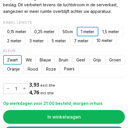
beslag. Dit verbetert tevens de luchtstroom in de serverkast,
aangezien er meer ruimte overblijft achter uw apparatuur.
KABEL LENGTE
0,15 meter
0,25 meter
50cm
1 meter
1,5 meter
10 meter
2 meter
3 meter
5 meter
7 meter
KLEUR
Zwart
Wit
Blauw
Bruin
Geel
Grijs
Groen
Paars
Oranje
Rood
Roze
3,93
excl. btw
4,76
incl. btw
Op werkdagen voor 21:00 besteld, morgen in huis
In winkelwagen