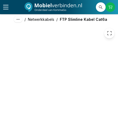
€ 2,98
/
Netwerkkabels
/
FTP Slimline Kabel Cat6a