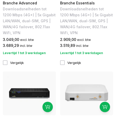
Branche Advanced
Branche Essentials
Downloadsnelheden tot
Downloadsnelheden tot
1200 Mbps (4G+)​ | 5x Gigabit
1200 Mbps (4G+)​ | 5x Gigabit
LAN/WAN, dual-SIM, GPS |
LAN/WAN, dual-SIM, GPS | ​
WAN/4G failover, 802.11ax
WAN/4G failover, 802.11ax
WiFi, VPN
WiFi, VPN
3.049,00
2.909,00
excl. btw
excl. btw
3.689,29
3.519,89
incl. btw
incl. btw
Levertijd 1 tot 3 werkdagen
Levertijd 1 tot 3 werkdagen
Vergelijk
Vergelijk