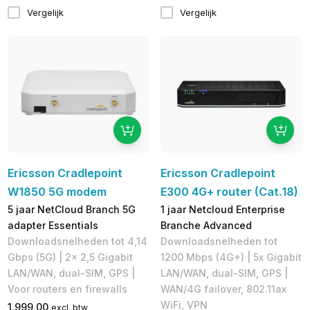
Vergelijk
Vergelijk
Ericsson Cradlepoint
Ericsson Cradlepoint
W1850 5G modem
E300 4G+ router (Cat.18)
5 jaar NetCloud Branch 5G
1 jaar Netcloud Enterprise
adapter Essentials
Branche Advanced
Downloadsnelheden tot 4,14
Downloadsnelheden tot
Gbps (5G) | 2x 2,5 Gigabit
1200 Mbps (4G+)​ | 5x Gigabit
LAN/WAN, dual-SIM, GPS |
LAN/WAN, dual-SIM, GPS | ​
Voor routers en firewalls
WAN/4G failover, 802.11ax
WiFi, VPN
1.999,00
excl. btw