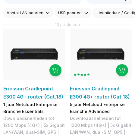
Aantal LAN poorten
USB poorten
Licentieduur / Geldi
13 producten
Ericsson Cradlepoint
Ericsson Cradlepoint
E300 4G+ router (Cat.18)
E300 4G+ router (Cat.18)
1 jaar Netcloud Enterprise
5 jaar Netcloud Enterprise
Branche Essentials
Branche Advanced
Downloadsnelheden tot
Downloadsnelheden tot
1200 Mbps (4G+)​ | 5x Gigabit
1200 Mbps (4G+)​ | 5x Gigabit
LAN/WAN, dual-SIM, GPS | ​
LAN/WAN, dual-SIM, GPS | ​