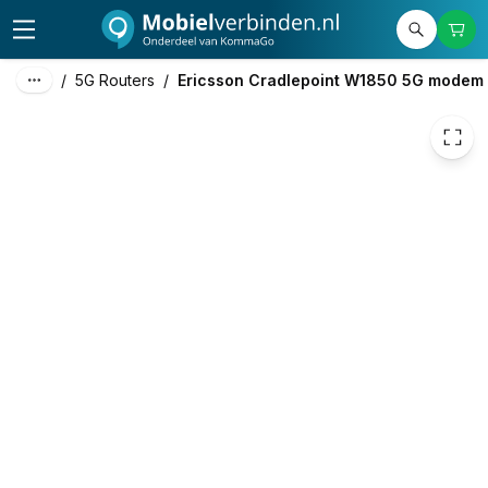
€ 1.675,85
/
5G Routers
/
Ericsson Cradlepoint W1850 5G modem