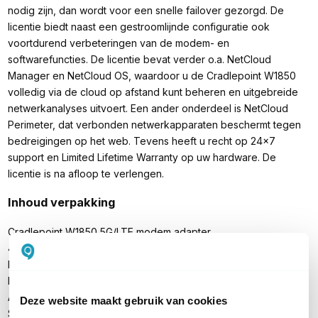
nodig zijn, dan wordt voor een snelle failover gezorgd. De
licentie biedt naast een gestroomlijnde configuratie ook
voortdurend verbeteringen van de modem- en
softwarefuncties. De licentie bevat verder o.a. NetCloud
Manager en NetCloud OS, waardoor u de Cradlepoint W1850
volledig via de cloud op afstand kunt beheren en uitgebreide
netwerkanalyses uitvoert. Een ander onderdeel is NetCloud
Perimeter, dat verbonden netwerkapparaten beschermt tegen
bedreigingen op het web. Tevens heeft u recht op 24x7
support en Limited Lifetime Warranty op uw hardware. De
licentie is na afloop te verlengen.
Inhoud verpakking
Cradlepoint W1850 5G/LTE modem adapter
4x Cellulaire SMA antenne (600 MHz - 6 GHz, 180 mm, wit)
Licentie voor NetCloud Essentials (5 jaar)
Ethernetkabel (RJ45-RJ45, 1,5m, zwart)
Accessoire kit (o.a. schroeven)
Deze website maakt gebruik van cookies
Stroomadapter (12V)