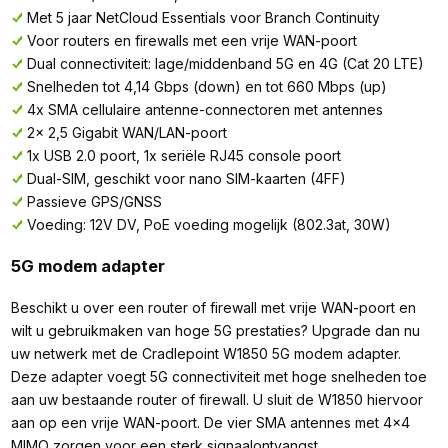
Met 5 jaar NetCloud Essentials voor Branch Continuity
Voor routers en firewalls met een vrije WAN-poort
Dual connectiviteit: lage/middenband 5G en 4G (Cat 20 LTE)
Snelheden tot 4,14 Gbps (down) en tot 660 Mbps (up)
4x SMA cellulaire antenne-connectoren met antennes
2x 2,5 Gigabit WAN/LAN-poort
1x USB 2.0 poort, 1x seriële RJ45 console poort
Dual-SIM, geschikt voor nano SIM-kaarten (4FF)
Passieve GPS/GNSS
Voeding: 12V DV, PoE voeding mogelijk (802.3at, 30W)
5G modem adapter
Beschikt u over een router of firewall met vrije WAN-poort en
wilt u gebruikmaken van hoge 5G prestaties? Upgrade dan nu
uw netwerk met de Cradlepoint W1850 5G modem adapter.
Deze adapter voegt 5G connectiviteit met hoge snelheden toe
aan uw bestaande router of firewall. U sluit de W1850 hiervoor
aan op een vrije WAN-poort. De vier SMA antennes met 4x4
MIMO zorgen voor een sterk signaalontvangst.