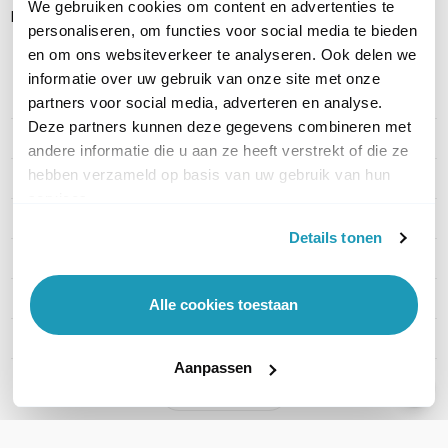
We gebruiken cookies om content en advertenties te
Handleiding
personaliseren, om functies voor social media te bieden
en om ons websiteverkeer te analyseren. Ook delen we
informatie over uw gebruik van onze site met onze
partners voor social media, adverteren en analyse.
PRODUCT DETAILS
Deze partners kunnen deze gegevens combineren met
Merk
Ericsson
andere informatie die u aan ze heeft verstrekt of die ze
hebben verzameld op basis van uw gebruik van hun
Artikelnummer
BE05-18505GB-GM
services.
EAN
0840292704602
Details tonen
Aantal LAN poorten
2
Wi-Fi verbinding
Geen Wi-Fi
Alle cookies toestaan
Type verbinding
5G en 4G LTE
Aanpassen
Toon meer