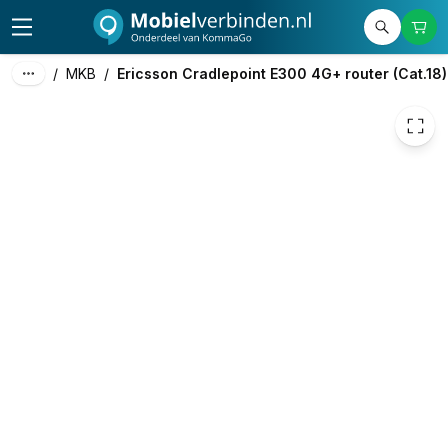
€ 2.116,29
/
MKB
/
Ericsson Cradlepoint E300 4G+ router (Cat.18)