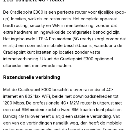
De Cradlepoint E300 is een perfecte router voor tijdelijke (pop-
up) locaties, winkels en restaurants. Het complete apparaat
biedt routing, security en WiFi in één behuizing, zonder dat
extra hardware en ingewikkelde configuraties benodigd zijn.
Het ingebouwde LTE-A Pro modem (5G ready) zorgt ervoor dat
er altijd een connectie mobiele beschikbaar is, waardoor u de
Cradlepoint kunt inzetten op locaties zonder vaste
internetverbinding. U kunt de Cradlepoint E300 optioneel
uitbreiden met een tweede modem.
Razendsnelle verbinding
Met de Cradlepoint E300 beschikt u over razendsnel 4G-
internet en 802.11ax WiFi, beide met downloadsnelheden tot
1200 Mbps. De professionele 4G+ M2M router is uitgerust met
een dual-SIM modem zodat u twee SIM-kaarten kunt plaatsen.
Dankzij 4G failover heeft u altijd een stabiele verbinding. Valt
een van de verbindingen namelijk weg, dan heeft de mobiele
router nog een connectie met de tweede provider. Tevens zijn