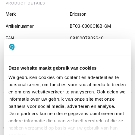
PRODUCT DETAILS
Merk
Ericsson
Artikelnummer
BF03-0300C18B-GM
EAN
0810007802640
Aantal LAN poorten
5
WiFi Standaard
WiFi 6 (11ax)
Deze website maakt gebruik van cookies
Aantal WAN poorten
5
We gebruiken cookies om content en advertenties te
personaliseren, om functies voor social media te bieden
Aantal SIM-slots
2 SIM-slots
en om ons websiteverkeer te analyseren. Ook delen we
informatie over uw gebruik van onze site met onze
Toon meer
partners voor social media, adverteren en analyse.
Deze partners kunnen deze gegevens combineren met
andere informatie die u aan ze heeft verstrekt of die ze
Alternatieve producten vergelijken
hebben verzameld op basis van uw gebruik van hun