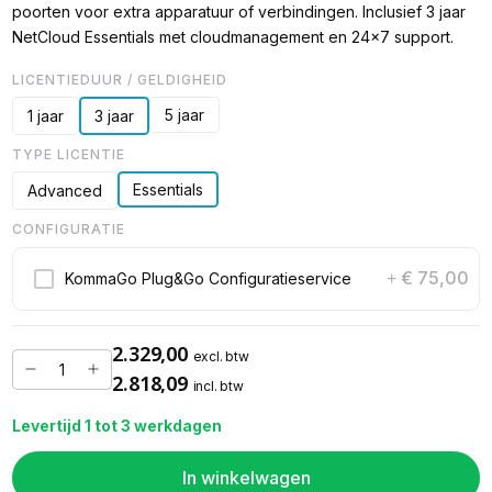
poorten voor extra apparatuur of verbindingen. Inclusief 3 jaar
NetCloud Essentials met cloudmanagement en 24x7 support.
LICENTIEDUUR / GELDIGHEID
5 jaar
1 jaar
3 jaar
TYPE LICENTIE
Essentials
Advanced
CONFIGURATIE
€ 75,00
KommaGo Plug&Go Configuratieservice
+
2.329,00
excl. btw
2.818,09
incl. btw
Levertijd 1 tot 3 werkdagen
In winkelwagen