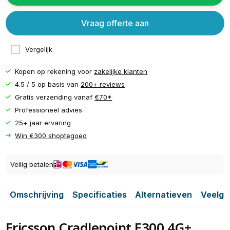
Vraag offerte aan
Vergelijk
Kopen op rekening voor
zakelijke klanten
4.5 / 5 op basis van
200+ reviews
Gratis verzending vanaf
€70*
Professioneel advies
25+ jaar ervaring
Win €300 shoptegoed
Veilig betalen
Omschrijving
Specificaties
Alternatieven
Veelge
Ericsson Cradlepoint E300 4G+