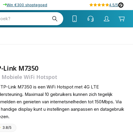
Win €300 shoptegoed
4.5/5
tw
zoek?
tw
P-Link M7350
 Mobiele WiFi Hotspot
TP-Link M7350 is een WiFi Hotspot met 4G LTE
ersteuning. Maximaal 10 gebruikers kunnen zich tegelijk
melden en genieten van internetsnelheden tot 150Mbps. Via
 handige display kunt u instellingen aanpassen en datagebruik
ezen.
3.8/5