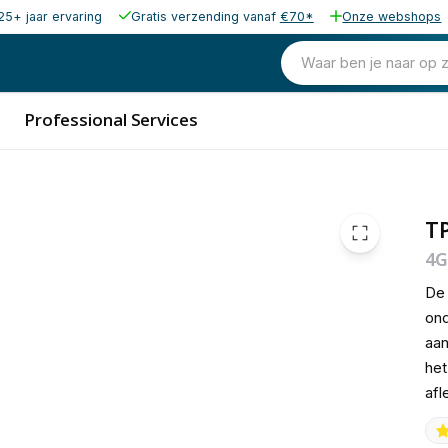
25+ jaar ervaring
Gratis verzending vanaf
€70*
Onze webshops
53,09
excl. b
64,24
Waar ben je naar op 
incl. b
Professional Services
T
4G
De 
ond
aan
het
afl