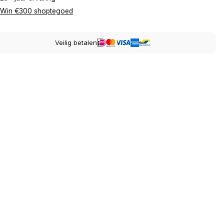
Win €300 shoptegoed
Veilig betalen