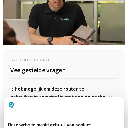
OVER DIT PRODUCT
Veelgestelde vragen
Is het mogelijk om deze router te
gebruiken in combinatie met een belgische
sim-kaart van Proximus?
Deze website maakt gebruik van cookies
Is het mogelijk om een provider te kiezen