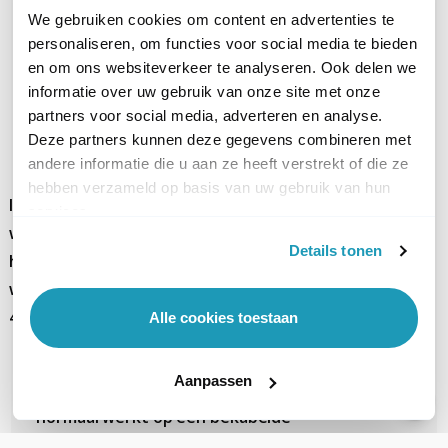
als je roaming gebruikt? Ik heb een T-
We gebruiken cookies om content en advertenties te
personaliseren, om functies voor social media te bieden
mobile kaart en in Spanje kan je alleen
en om ons websiteverkeer te analyseren. Ook delen we
orange gebruiken voor 4G.&nbsp;De rest
informatie over uw gebruik van onze site met onze
van de providers hebben daar alleen maar
partners voor social media, adverteren en analyse.
3G.
Deze partners kunnen deze gegevens combineren met
andere informatie die u aan ze heeft verstrekt of die ze
hebben verzameld op basis van uw gebruik van hun
Ik vroeg me af of de TP-Link Archer TL-MR6400
services.
werkt in combinatie met de <a
Details tonen
href="https://www.mobielverbinden.local/lmo7270-
wb-d5m195-sm/pid=30885">CELL LMO7270
4G/3G/2G M2M antenne</a>?
Alle cookies toestaan
Aanpassen
Kan ik deze router zo instellen dat het
normaal werkt op een bekabelde
verbinding (WAN van de router