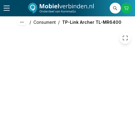
73,71
excl. btw
89,19
incl. btw
/
Consument
/
TP-Link Archer TL-MR6400