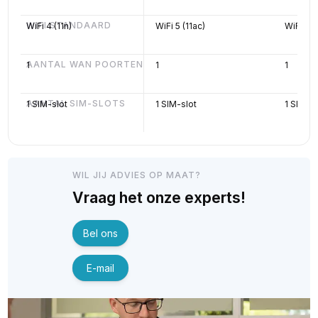
WIFI STANDAARD
WiFi 4 (11n)
WiFi 5 (11ac)
WiFi 5 (
AANTAL WAN POORTEN
1
1
1
AANTAL SIM-SLOTS
1 SIM-slot
1 SIM-slot
1 SIM-sl
WIL JIJ ADVIES OP MAAT?
Vraag het onze experts!
Bel ons
E-mail