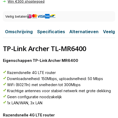
Win €300 shoptegoed
Veilig betalen
Omschrijving
Specificaties
Alternatieven
Veelge
TP-Link Archer TL-MR6400
Eigenschappen TP-Link Archer MR6400
Razendsnelle 4G LTE router
Downloadsnelheid: 150Mbps, uploadsnelheid: 50 Mbps
WiFi (802.11n) met snelheden tot 300Mbps
Krachtige antennes voor stabiel netwerk met grote dekking
Geen configuratie noodzakelijk
1x LAN/WAN, 3x LAN
Razendsnelle 4G LTE router