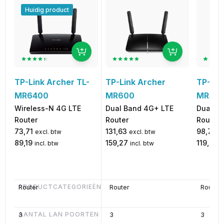
Huidig product
TP-Link Archer
TP-Lin
TP-Link Archer TL-
MR600
MR40
MR6400
Dual Band 4G+ LTE
Dual B
Wireless-N 4G LTE
Router
Router
Router
131,63
98,73
73,71
excl. btw
e
excl. btw
159,27
119,46
89,19
incl. btw
i
incl. btw
PRODUCTCATEGORIEËN
Router
Router
Router
AANTAL LAN POORTEN
3
3
3