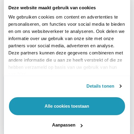
Deze website maakt gebruik van cookies
Peplink MAX BR1 Pro 5G
Teltonika TRB500
Global
Industriële 5G gateway
We gebruiken cookies om content en advertenties te
338,02
personaliseren, om functies voor social media te bieden
excl. btw
5G/LTE-A M2M Router
409,00
incl. btw
en om ons websiteverkeer te analyseren. Ook delen we
999,00
excl. btw
informatie over uw gebruik van onze site met onze
1.208,79
incl. btw
partners voor social media, adverteren en analyse.
Op werkdagen voor 21:00
Op werkdagen voor 21:00
Deze partners kunnen deze gegevens combineren met
besteld, morgen in huis
besteld, morgen in huis
andere informatie die u aan ze heeft verstrekt of die ze
Vergelijk
Vergelijk
hebben verzameld op basis van uw gebruik van hun
services.
WIL JIJ ADVIES OP MAAT?
Details tonen
Vraag het onze experts!
Alle cookies toestaan
Bel ons
Email
Aanpassen