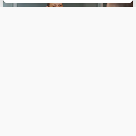
OVER DIT PRODUCT
Veelgestelde vragen
Kan er op de Teltonika RUTX50 een
buitenantenne?
Stel een vraag