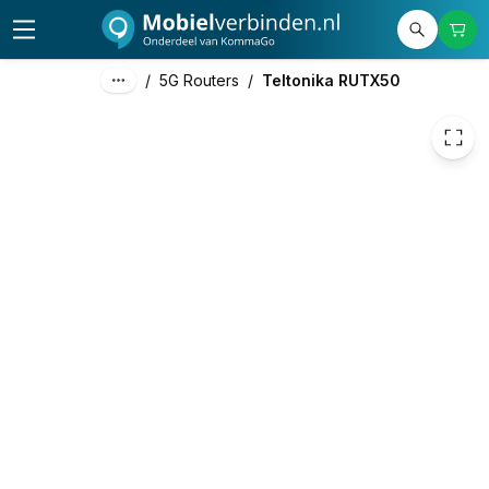
456,61
excl. btw
552,50
incl. btw
/
5G Routers
/
Teltonika RUTX50