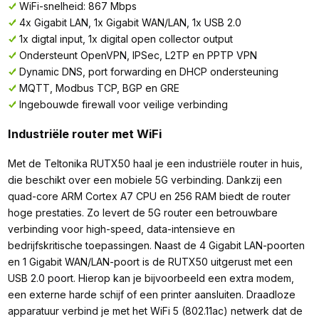
WiFi-snelheid: 867 Mbps
4x Gigabit LAN, 1x Gigabit WAN/LAN, 1x USB 2.0
1x digtal input, 1x digital open collector output
Ondersteunt OpenVPN, IPSec, L2TP en PPTP VPN
Dynamic DNS, port forwarding en DHCP ondersteuning
MQTT, Modbus TCP, BGP en GRE
Ingebouwde firewall voor veilige verbinding
Industriële router met WiFi
Met de Teltonika RUTX50 haal je een industriële router in huis,
die beschikt over een mobiele 5G verbinding. Dankzij een
quad-core ARM Cortex A7 CPU en 256 RAM biedt de router
hoge prestaties. Zo levert de 5G router een betrouwbare
verbinding voor high-speed, data-intensieve en
bedrijfskritische toepassingen. Naast de 4 Gigabit LAN-poorten
en 1 Gigabit WAN/LAN-poort is de RUTX50 uitgerust met een
USB 2.0 poort. Hierop kan je bijvoorbeeld een extra modem,
een externe harde schijf of een printer aansluiten. Draadloze
apparatuur verbind je met het WiFi 5 (802.11ac) netwerk dat de