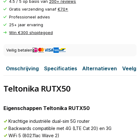
4.5 / 5 op basis van
200+ reviews
Gratis verzending vanaf
€70*
Professioneel advies
25+ jaar ervaring
Win €300 shoptegoed
Veilig betalen
Omschrijving
Specificaties
Alternatieven
Veelge
Teltonika RUTX50
Eigenschappen Teltonika RUTX50
Krachtige industriële dual-sim 5G router
Backwards compatible met 4G (LTE Cat 20) en 3G
WiFi 5 (802.11ac Wave 2)