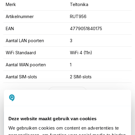
Merk
Teltonika
Artikelnummer
RUT956
EAN
4779051840175
Aantal LAN poorten
3
WiFi Standaard
WiFi 4 (11n)
Aantal WAN poorten
1
Aantal SIM-slots
2 SIM-slots
Toon meer
Deze website maakt gebruik van cookies
WIL JIJ ADVIES OP MAAT?
Vraag het onze experts!
We gebruiken cookies om content en advertenties te