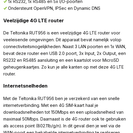
1x RS232, 1x RS485 en 5x I/O-poorten
Ondersteunt OpenVPN, IPSec en Dynamic DNS
Veelzijdige 4G LTE router
De Teltonika RUT956 is een veelzijdige 4G LTE router voor
veeleisende omgevingen. Dit apparaat bevat namelijk volop
connectiviteitsmogelijkheden. Naast 3 LAN poorten en 1x WAN,
bevat deze router een USB 2.0 poort, 3x Input, 2x Output, een
RS232 en RS485 aansluiting en een kaartslot voor MicroSD
geheugenkaartjes. Zo kun je alle kanten op met deze 4G LTE
router.
Internetsnelheden
Met de Teltonika RUT956 ben je verzekerd van een snelle
internetverbinding. Met een 4G SIM-kaart haal je
downloadsnelheden tot 150Mbps en een uploadsnelheid van
maximaal 50Mbps. Daarnaast is de 4G router ook te gebruiken
als access point (802.11b/g/n). In dit geval dien je wel via de
WAN-poort een bekabelde internetverbinding te realiseren.