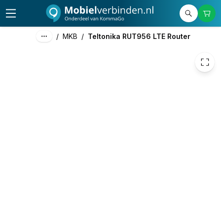
219,01
excl. btw
265,00
incl. btw
/
MKB
/
Teltonika RUT956 LTE Router