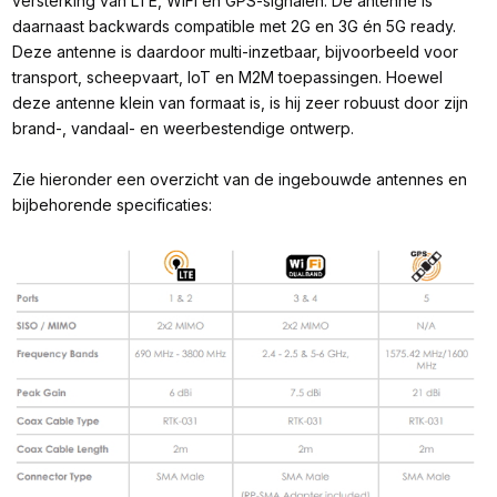
versterking van LTE, WiFi en GPS-signalen. De antenne is
daarnaast backwards compatible met 2G en 3G én 5G ready.
Deze antenne is daardoor multi-inzetbaar, bijvoorbeeld voor
transport, scheepvaart, IoT en M2M toepassingen. Hoewel
deze antenne klein van formaat is, is hij zeer robuust door zijn
brand-, vandaal- en weerbestendige ontwerp.
Zie hieronder een overzicht van de ingebouwde antennes en
bijbehorende specificaties: