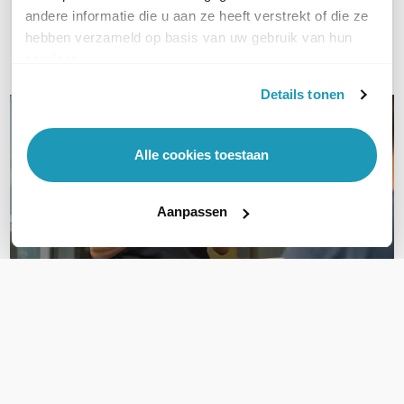
Bel ons
andere informatie die u aan ze heeft verstrekt of die ze
hebben verzameld op basis van uw gebruik van hun
Email
services.
Details tonen
Alle cookies toestaan
Aanpassen
OVER DIT PRODUCT
Veelgestelde vragen
Geen vragen gevonden