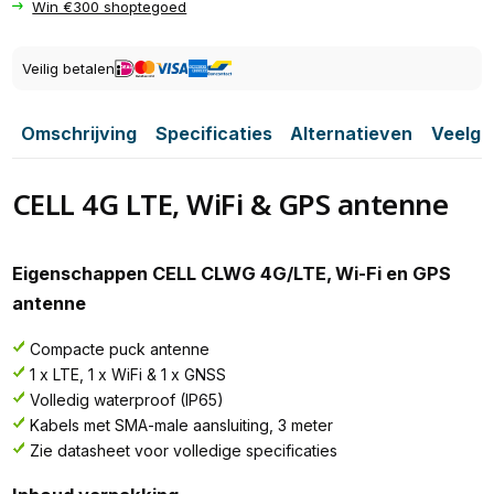
Win €300 shoptegoed
Veilig betalen
Omschrijving
Specificaties
Alternatieven
Veelge
CELL 4G LTE, WiFi & GPS antenne
Eigenschappen CELL CLWG 4G/LTE, Wi-Fi en GPS
antenne
Compacte puck antenne
1 x LTE, 1 x WiFi & 1 x GNSS
Volledig waterproof (IP65)
Kabels met SMA-male aansluiting, 3 meter
Zie datasheet voor volledige specificaties