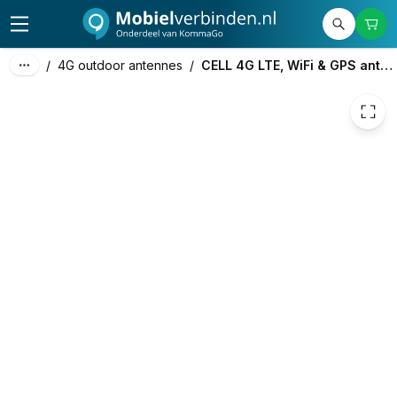
49,00
excl. btw
59,29
incl. btw
/
4G outdoor antennes
/
CELL 4G LTE, WiFi & GPS antenne