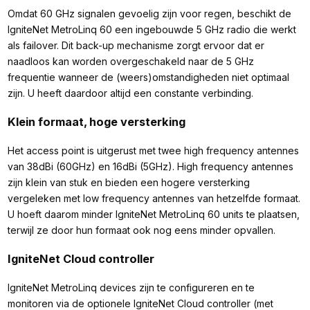
Omdat 60 GHz signalen gevoelig zijn voor regen, beschikt de
IgniteNet MetroLinq 60 een ingebouwde 5 GHz radio die werkt
als failover. Dit back-up mechanisme zorgt ervoor dat er
naadloos kan worden overgeschakeld naar de 5 GHz
frequentie wanneer de (weers)omstandigheden niet optimaal
zijn. U heeft daardoor altijd een constante verbinding.
Klein formaat, hoge versterking
Het access point is uitgerust met twee high frequency antennes
van 38dBi (60GHz) en 16dBi (5GHz). High frequency antennes
zijn klein van stuk en bieden een hogere versterking
vergeleken met low frequency antennes van hetzelfde formaat.
U hoeft daarom minder IgniteNet MetroLinq 60 units te plaatsen,
terwijl ze door hun formaat ook nog eens minder opvallen.
IgniteNet Cloud controller
IgniteNet MetroLinq devices zijn te configureren en te
monitoren via de optionele IgniteNet Cloud controller (met