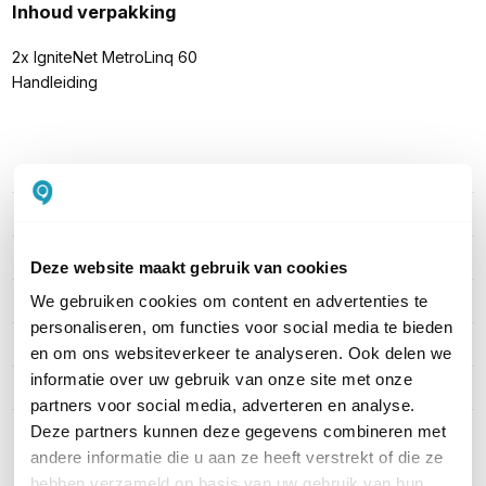
Inhoud verpakking
2x IgniteNet MetroLinq 60
Handleiding
PRODUCT DETAILS
Merk
IgniteNet
Artikelnummer
ML1-60-19-2-pack
Deze website maakt gebruik van cookies
Indoor of outdoor
Outdoor
We gebruiken cookies om content en advertenties te
personaliseren, om functies voor social media te bieden
WiFi-frequentieband
60 GHz & 5 GHz
en om ons websiteverkeer te analyseren. Ook delen we
informatie over uw gebruik van onze site met onze
Snelheid 2,4 GHz
Geen 2,4 GHz
partners voor social media, adverteren en analyse.
Deze partners kunnen deze gegevens combineren met
Toon meer
andere informatie die u aan ze heeft verstrekt of die ze
hebben verzameld op basis van uw gebruik van hun