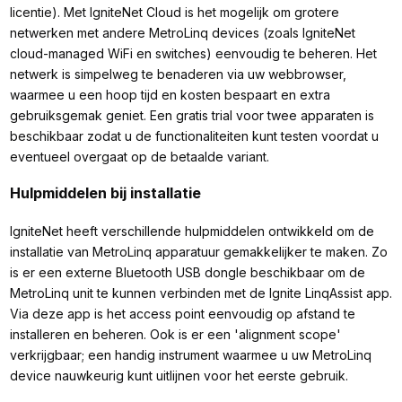
licentie). Met IgniteNet Cloud is het mogelijk om grotere
netwerken met andere MetroLinq devices (zoals IgniteNet
cloud-managed WiFi en switches) eenvoudig te beheren. Het
netwerk is simpelweg te benaderen via uw webbrowser,
waarmee u een hoop tijd en kosten bespaart en extra
gebruiksgemak geniet. Een gratis trial voor twee apparaten is
beschikbaar zodat u de functionaliteiten kunt testen voordat u
eventueel overgaat op de betaalde variant.
Hulpmiddelen bij installatie
IgniteNet heeft verschillende hulpmiddelen ontwikkeld om de
installatie van MetroLinq apparatuur gemakkelijker te maken. Zo
is er een externe Bluetooth USB dongle beschikbaar om de
MetroLinq unit te kunnen verbinden met de Ignite LinqAssist app.
Via deze app is het access point eenvoudig op afstand te
installeren en beheren. Ook is er een 'alignment scope'
verkrijgbaar; een handig instrument waarmee u uw MetroLinq
device nauwkeurig kunt uitlijnen voor het eerste gebruik.