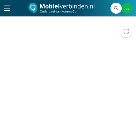
598,00
excl. btw
723,58
incl. btw