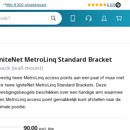
Win €300 shoptegoed
4.5/5
tw
zoek?
btw
niteNet MetroLinq Standard Bracket
pack (wall mount)
estig twee MetroLinq access points aan een paal of muur met
e twee IgniteNet MetroLinq Standard Brackets. Deze
estigingsbeugels beschikken over een handige arm waarmee
en MetroLinq access point gemakkelijk kunt afstellen naar de
imale positie.
90,00
excl. btw