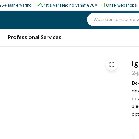
25+ jaar ervaring
Gratis verzending vanaf
€70*
Onze webshops
90,00
excl. b
108,90
Waar ben je naar op 
incl. 
Professional Services
Ig
2-
Bev
dez
bev
u e
opt