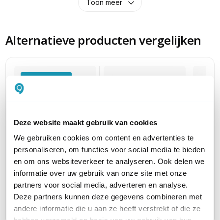
Toon meer
Alternatieve producten vergelijken
Huidig product
Deze website maakt gebruik van cookies
We gebruiken cookies om content en advertenties te
Zyxel Nebula Plus
Zyxel Nebula Plus
Zyxel 
personaliseren, om functies voor social media te bieden
Cloudlicentie
Cloudlicentie
Cloudl
en om ons websiteverkeer te analyseren. Ook delen we
informatie over uw gebruik van onze site met onze
Licentie voor 2 jaar
Licentie voor 1 maand
Licentie
partners voor social media, adverteren en analyse.
27,30
2,10
54,81
excl. btw
excl. btw
ex
Deze partners kunnen deze gegevens combineren met
33,03
2,54
66,32
incl. btw
incl. btw
in
andere informatie die u aan ze heeft verstrekt of die ze