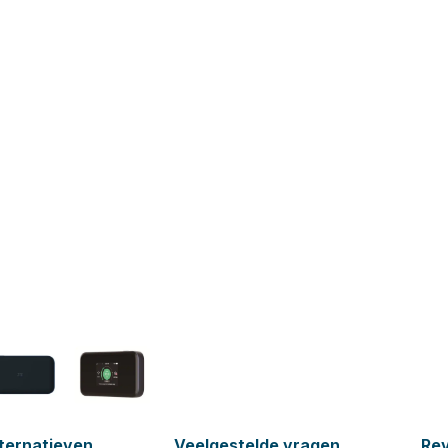
ternatieven
Veelgestelde vragen
Re