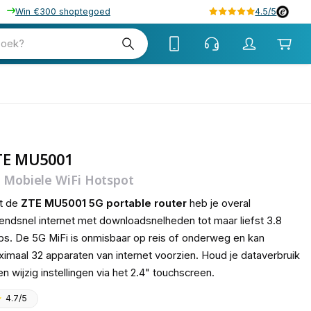
Win €300 shoptegoed
4.5/5
tw
zoek?
tw
TE MU5001
 Mobiele WiFi Hotspot
t de
ZTE MU5001 5G portable router
heb je overal
endsnel internet met downloadsnelheden tot maar liefst 3.8
s. De 5G MiFi is onmisbaar op reis of onderweg en kan
imaal 32 apparaten van internet voorzien. Houd je dataverbruik
 en wijzig instellingen via het 2.4" touchscreen.
4.7/5