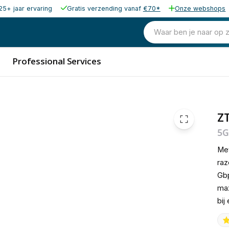
25+ jaar ervaring
Gratis verzending vanaf
€70*
Onze webshops
275,00
excl. b
332,75
Waar ben je naar op 
incl. b
Professional Services
Z
5G
Me
raz
Gbp
max
bij