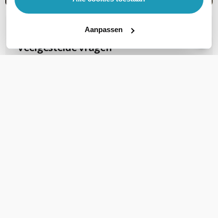
Aanpassen
OVER DIT PRODUCT
Veelgestelde vragen
Internet / WiFi netwerk wil ik als volgt
maken: - 30 m kabel van inkomende KPN
router naar WIFI punt 1 - 30 m kabel van
verdeler WiFi punt 1 naar verdeler 2 - 20 m
kabel van verdeler 2 naar WIFI punt 2 - 10 m
kabel van verdeler 2 naar WIFI punt 3 - 10 m
kabel van verdeler 2 naar WIFI punt 4 - Hoe
moet verdeler / switch 1 uitgevoerd
worden? - Hoe moet verdeler / switch 2
uitgevoerd worden? - Kunnen de WiFi
punten PoE+ uitgevoerd worden?