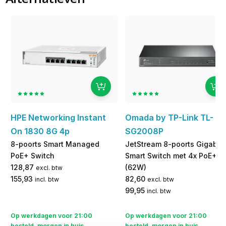
HPE Networking Instant
Omada by TP-Link TL-
On 1830 8G 4p
SG2008P
8-poorts Smart Managed
JetStream 8-poorts Gigabit
PoE+ Switch
Smart Switch met 4x PoE+
128,87
(62W)
excl. btw
155,93
82,60
incl. btw
excl. btw
99,95
incl. btw
Op werkdagen voor 21:00
Op werkdagen voor 21:00
besteld, morgen in huis
besteld, morgen in huis