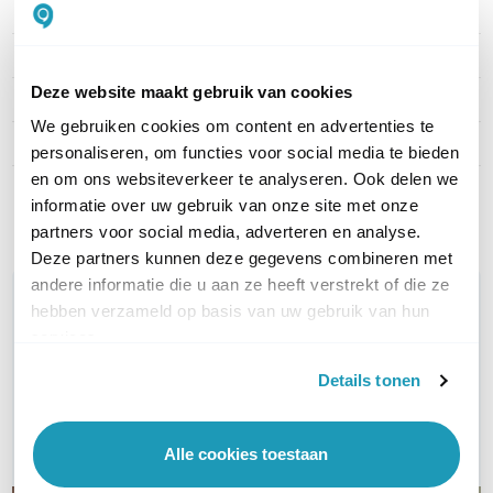
EAN
0810084692561
LAN aansluiting
2.5 Gbps
Deze website maakt gebruik van cookies
Aantal LAN poorten
2
We gebruiken cookies om content en advertenties te
PoE
48V Passief
personaliseren, om functies voor social media te bieden
en om ons websiteverkeer te analyseren. Ook delen we
Toon meer
informatie over uw gebruik van onze site met onze
partners voor social media, adverteren en analyse.
Deze partners kunnen deze gegevens combineren met
andere informatie die u aan ze heeft verstrekt of die ze
WIL JIJ ADVIES OP MAAT?
hebben verzameld op basis van uw gebruik van hun
Vraag het onze experts!
services.
Details tonen
Bel ons
E-mail
Alle cookies toestaan