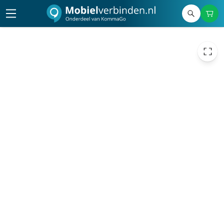
77,93
excl. btw
94,30
incl. btw