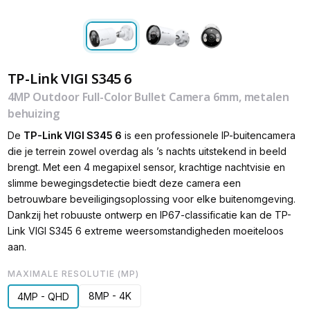
TP-Link VIGI S345 6
4MP Outdoor Full-Color Bullet Camera 6mm, metalen
behuizing
De
TP
-
Link
VIGI
S345
6
is
een
professionele
IP
-
buitencamera
die
je
terrein
zowel
overdag
als
’
s
nachts
uitstekend
in
beeld
brengt
.
Met
een
4
megapixel
sensor
,
krachtige
nachtvisie
en
slimme
bewegingsdetectie
biedt
deze
camera
een
betrouwbare
beveiligingsoplossing
voor
elke
buitenomgeving
.
Dankzij
het
robuuste
ontwerp
en
IP67
-
classificatie
kan
de
TP
-
Link
VIGI
S345
6
extreme
weersomstandigheden
moeiteloos
aan
.
MAXIMALE RESOLUTIE (MP)
8MP - 4K
4MP - QHD