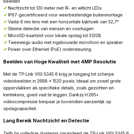
beelden
Nachtzicht tot 120 meter met IR- en witlicht LEDs
IP67-gecertificeerd voor weerbestendige buitenmontage
Vaste 6 mm lens met een horizontale kijkhoek van 52,7°
Slimme detectie van mensen en voertuigen
MicroSD-kaartslot voor lokale opslag tot 512GB
Tweewegs-audio met ingebouwde microfoon en speaker
Power over Ethernet (PoE) ondersteuning
Beelden van Hoge Kwaliteit met 4MP Resolutie
Met de TP-Link VIGI S345 6 krijg je toegang tot scherpe
videobeelden in 2688 x 1520 pixels. Ideaal om zowel grote
oppervlakken als specifieke details, zoals gezichten en
kentekens, goed vast te leggen. Dankzij H.265+
videocompressie bespaar je bovendien aanzienlijk op
opslagcapaciteit.
Lang Bereik Nachtzicht en Detectie
Zelfs bij volledige duisternis garandeert de TP-Link VIGI S345 6