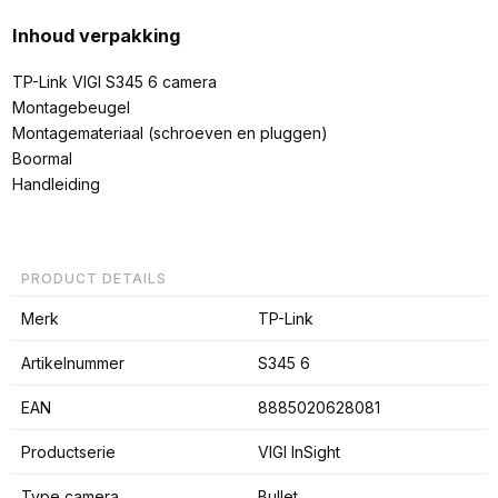
Inhoud verpakking
TP-Link VIGI S345 6 camera
Montagebeugel
Montagemateriaal (schroeven en pluggen)
Boormal
Handleiding
PRODUCT DETAILS
Merk
TP-Link
Artikelnummer
S345 6
EAN
8885020628081
Productserie
VIGI InSight
Type camera
Bullet