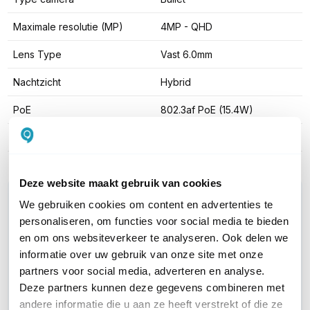
Maximale resolutie (MP)
4MP - QHD
Lens Type
Vast 6.0mm
Nachtzicht
Hybrid
PoE
802.3af PoE (15.4W)
Geheugenkaart slot
Ja, max 512GB
Deze website maakt gebruik van cookies
WIL JIJ ADVIES OP MAAT?
We gebruiken cookies om content en advertenties te
Vraag het onze experts!
personaliseren, om functies voor social media te bieden
en om ons websiteverkeer te analyseren. Ook delen we
Bel ons
informatie over uw gebruik van onze site met onze
partners voor social media, adverteren en analyse.
Deze partners kunnen deze gegevens combineren met
E-mail
andere informatie die u aan ze heeft verstrekt of die ze