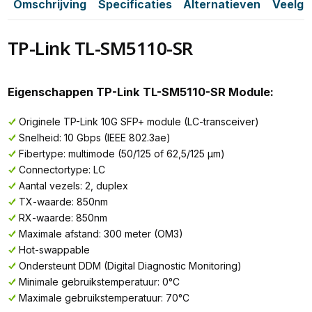
Omschrijving
Specificaties
Alternatieven
Veelge
TP-Link TL-SM5110-SR
Eigenschappen TP-Link TL-SM5110-SR Module:
Originele TP-Link 10G SFP+ module (LC-transceiver)
Snelheid: 10 Gbps (IEEE 802.3ae)
Fibertype: multimode (50/125 of 62,5/125 µm)
Connectortype: LC
Aantal vezels: 2, duplex
TX-waarde: 850nm
RX-waarde: 850nm
Maximale afstand: 300 meter (OM3)
Hot-swappable
Ondersteunt DDM (Digital Diagnostic Monitoring)
Minimale gebruikstemperatuur: 0°C
Maximale gebruikstemperatuur: 70°C