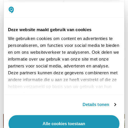
CONNECTORTYPE
LC
LC
AANTAL VEZELS
2 - Duplex
2 - Duplex
Deze website maakt gebruik van cookies
EQUIVALENT
Nee
Nee
We gebruiken cookies om content en advertenties te
personaliseren, om functies voor social media te bieden
en om ons websiteverkeer te analyseren. Ook delen we
informatie over uw gebruik van onze site met onze
WIL JIJ ADVIES OP MAAT?
partners voor social media, adverteren en analyse.
Vraag het onze experts!
Deze partners kunnen deze gegevens combineren met
andere informatie die u aan ze heeft verstrekt of die ze
hebben verzameld op basis van uw gebruik van hun
Bel ons
services.
E-mail
Details tonen
Alle cookies toestaan