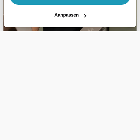
Aanpassen
OVER DIT PRODUCT
Veelgestelde vragen
Geen vragen gevonden
Stel een vraag
REVIEWS
(
2
)
Ga naar Trusted Shops reviews