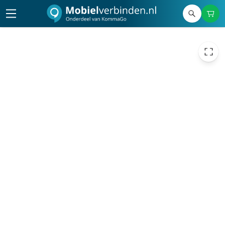
21,27
excl. btw
25,74
incl. btw