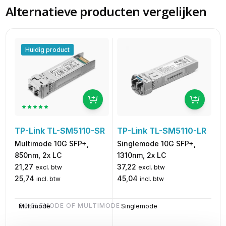
Alternatieve producten vergelijken
Huidig product
TP-Link TL-SM5110-LR
TP-Link TL-SM5110-SR
Singlemode 10G SFP+,
Multimode 10G SFP+,
1310nm, 2x LC
850nm, 2x LC
37,22
21,27
excl. btw
excl. btw
45,04
25,74
incl. btw
incl. btw
SINGLEMODE OF MULTIMODE
Multimode
Singlemode