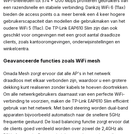
WiFi-snelheden tot 574 + 1200 Mbps profiteren gebruikers van
een razendsnelle en stabiele verbinding. Dankzij WiFi 6 (11ax)
bieden de access points o.a. meer bereik een 4 keer hogere
gebruikerscapaciteit dan modellen die gebruikmaken van het
oudere WiFi 5 (11ac). De TP-Link EAP610 Slim zijn dan ook
geschikt voor omgevingen met een groot aantal draadloze
clients, zoals kantooromgevingen, onderwijsinstellingen en
winkelcentra.
Geavanceerde functies zoals WiFi mesh
Omada Mesh zorgt ervoor dat alle AP's in het netwerk
draadloos met elkaar verbonden zijn, waardoor u een grotere
dekking kunt realiseren zonder kabels te hoeven doortrekken.
Om alle netwerkgebruikers daarnaast van een perfecte WiFi-
verbinding te voorzien, maken de TP-Link EAP610 Slim efficiënt
gebruik van het netwerk. Met band steering worden dual-band
apparaten bijvoorbeeld automatisch naar de snellere 5GHz
frequentie gestuurd. De load balancing functie zorgt ervoor dat
de clients goed verdeeld worden over zowel de 2,4GHz als