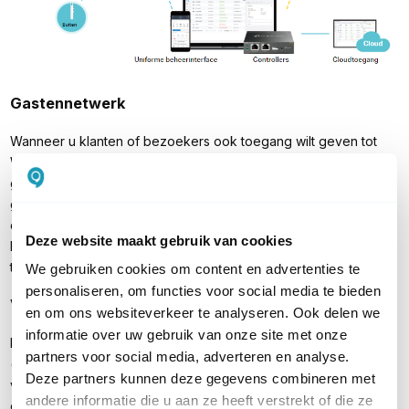
Gastennetwerk
Wanneer u klanten of bezoekers ook toegang wilt geven tot
WiFi, dan kunt u een speciaal gastennetwerk aanmaken dat
gescheiden is van uw eigen netwerk. Voordat bezoekers hier
gebruik van kunnen maken, melden zij zich aan via Facebook
of een speciale inlogpagina. Op deze manier houdt u zicht op
Deze website maakt gebruik van cookies
het netwerkgebruik en voorkomt u dat ongewenste personen
toegang krijgen tot uw bedrijfsnetwerk.
We gebruiken cookies om content en advertenties te
personaliseren, om functies voor social media te bieden
Voeding en montage
en om ons websiteverkeer te analyseren. Ook delen we
informatie over uw gebruik van onze site met onze
De TP-Link EAP610 Slim hebben een extra compact design
partners voor social media, adverteren en analyse.
(ø160 mm x 33.6 mm). De access points en OC200 zijn te
Deze partners kunnen deze gegevens combineren met
voeden via de meegeleverde stroomadapter, maar hebben elk
andere informatie die u aan ze heeft verstrekt of die ze
ook 1 Gigabit LAN-poort met PoE+ ondersteuning (802.3at). Dit