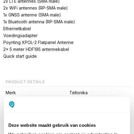
2x LTE antennes (SMA male)
2x WiFi antennes (RP-SMA male)
1x GNSS antenne (SMA male)
1x Bluetooth antenna (RP-SMA male)
Ethernetkabel
Voedingsadapter
Poynting XPOL-2 Flatpanel Antenne
2x 5 meter HDF195 antennekabel
Quick start guide
PRODUCT DETAILS
Merk
Teltonika
Artikelnummer
RUTX11+XPOL-2-5G
Aantal LAN poorten
3
Deze website maakt gebruik van cookies
WiFi Standaard
WiFi 5 (11ac)