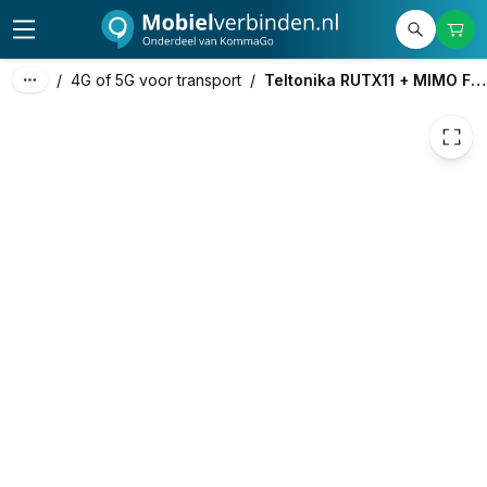
439,63
excl. btw
531,95
incl. btw
/
4G of 5G voor transport
/
Teltonika RUTX11 + MIMO Flatpanel Antenne