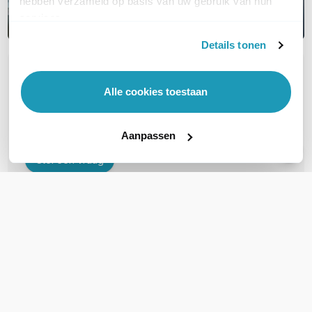
hebben verzameld op basis van uw gebruik van hun
services.
Details tonen
OVER DIT PRODUCT
Alle cookies toestaan
Veelgestelde vragen
Geen vragen gevonden
Aanpassen
Stel een vraag
REVIEWS
(
0
)
Ga naar Trusted Shops reviews
Wees de eerste die een review schrijft!
Schrijf een review