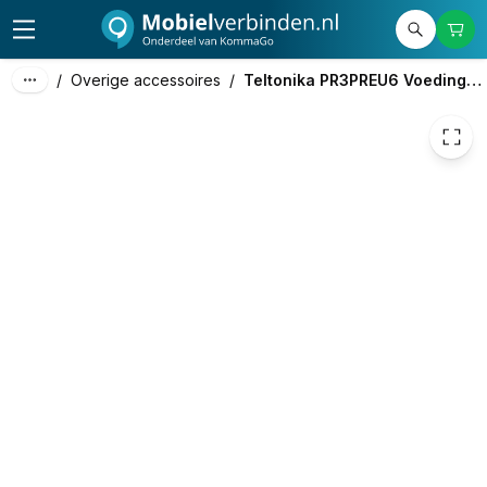
9,05
excl. btw
10,95
incl. btw
/
Overige accessoires
/
Teltonika PR3PREU6 Voedingsadapter