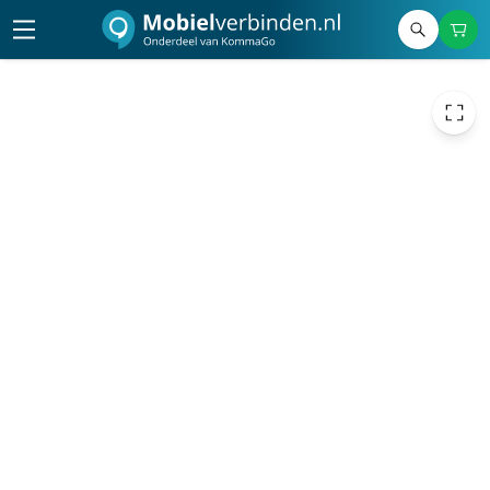
29,00
excl. btw
35,09
incl. btw