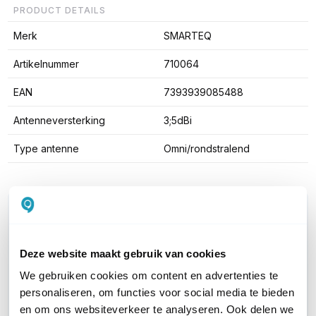
PRODUCT DETAILS
Merk
SMARTEQ
Artikelnummer
710064
EAN
7393939085488
Antenneversterking
3;5dBi
Type antenne
Omni/rondstralend
WIL JIJ ADVIES OP MAAT?
Vraag het onze experts!
Deze website maakt gebruik van cookies
Bel ons
We gebruiken cookies om content en advertenties te
personaliseren, om functies voor social media te bieden
Email
en om ons websiteverkeer te analyseren. Ook delen we