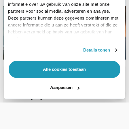
informatie over uw gebruik van onze site met onze
partners voor social media, adverteren en analyse.
Deze partners kunnen deze gegevens combineren met
andere informatie die u aan ze heeft verstrekt of die ze
hebben verzameld op basis van uw gebruik van hun
services.
Details tonen
Alle cookies toestaan
OVER DIT PRODUCT
Veelgestelde vragen
Aanpassen
Geen vragen gevonden
Stel een vraag