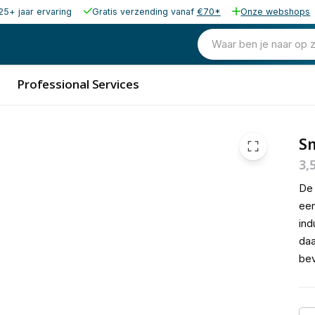
25+ jaar ervaring
Gratis verzending vanaf
€70*
Onze webshops
25,00
excl. b
30,25
Waar ben je naar op 
incl. b
Professional Services
S
3,
De
een
ind
daa
bev