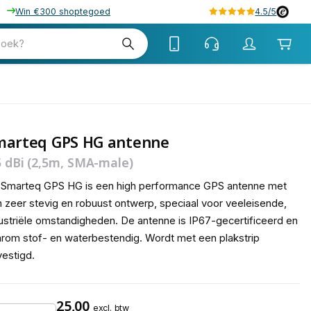
Win €300 shoptegoed
4.5/5
tw
zoek?
tw
marteq GPS HG antenne
5 dBi (2,5m, SMA-male)
 Smarteq GPS HG is een high performance GPS antenne met
 zeer stevig en robuust ontwerp, speciaal voor veeleisende,
ustriële omstandigheden. De antenne is IP67-gecertificeerd en
rom stof- en waterbestendig. Wordt met een plakstrip
estigd.
25,00
excl. btw