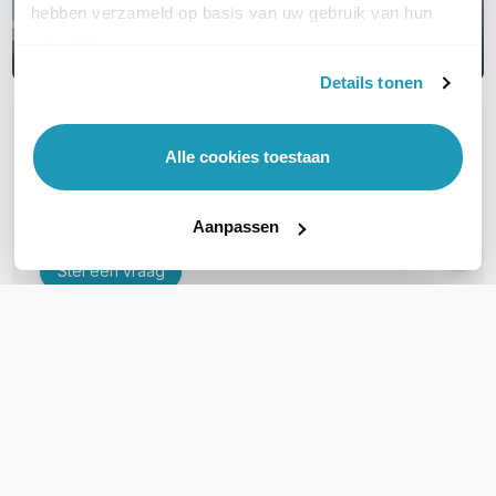
hebben verzameld op basis van uw gebruik van hun
services.
Details tonen
OVER DIT PRODUCT
Alle cookies toestaan
Veelgestelde vragen
Geen vragen gevonden
Aanpassen
Stel een vraag
REVIEWS
(
0
)
Ga naar Trusted Shops reviews
Wees de eerste die een review schrijft!