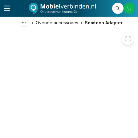
39,00
excl. btw
47,19
incl. btw
/
Overige accessoires
/
Semtech Adapter