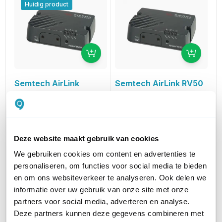
Huidig product
Semtech AirLink RV50
Semtech AirLink
4G M2M Router
RV50X 4G+ IoT router
439,00
excl. btw
Zonder WiFi
531,19
incl. btw
780,00
excl. btw
943,80
incl. btw
Deze website maakt gebruik van cookies
We gebruiken cookies om content en advertenties te
PRODUCTCATEGORIEËN
Router
Router
personaliseren, om functies voor social media te bieden
en om ons websiteverkeer te analyseren. Ook delen we
AANTAL LAN POORTEN
1
1
informatie over uw gebruik van onze site met onze
partners voor social media, adverteren en analyse.
Deze partners kunnen deze gegevens combineren met
WIFI STANDAARD
Geen WiFi
Geen WiFi