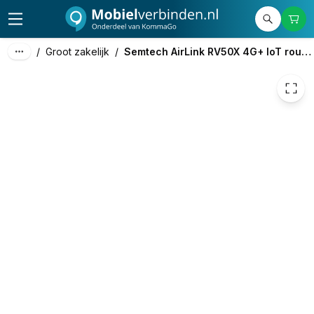
780,00
excl. btw
943,80
incl. btw
/
Groot zakelijk
/
Semtech AirLink RV50X 4G+ IoT router