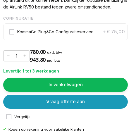
op afstand uit te kunnen lezen. Dankzij de robuuste behuizing is
de AirLink RV50 bestand tegen zware omstandigheden.
CONFIGURATIE
€ 75,00
KommaGo Plug&Go Configuratieservice
+
780,00
excl. btw
943,80
incl. btw
Levertijd 1 tot 3 werkdagen
In winkelwagen
Vraag offerte aan
Vergelijk
Kopen op rekening voor
zakelijke klanten