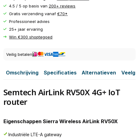
4.5 / 5 op basis van
200+ reviews
Gratis verzending vanaf
€70*
Professioneel advies
25+ jaar ervaring
Win €300 shoptegoed
Veilig betalen
Omschrijving
Specificaties
Alternatieven
Veelge
Semtech AirLink RV50X 4G+ IoT
router
Eigenschappen Sierra Wireless AirLink RV50X
Industriële LTE-A gateway