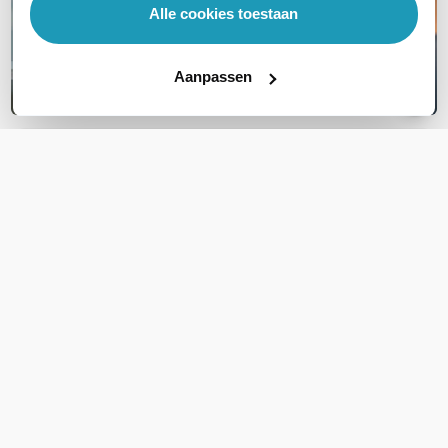
Alle cookies toestaan
Aanpassen
OVER DIT PRODUCT
Veelgestelde vragen
Geen vragen gevonden
Stel een vraag
REVIEWS
(
0
)
Ga naar Trusted Shops reviews
Wees de eerste die een review schrijft!