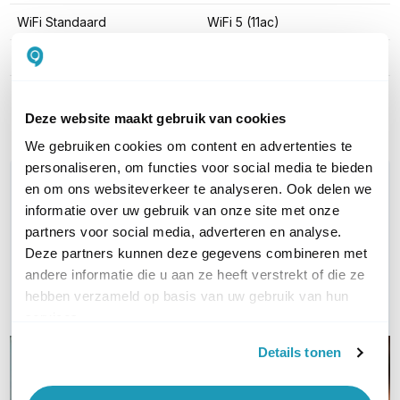
WiFi Standaard
WiFi 5 (11ac)
Aantal SIM-slots
1 SIM-slot
Toon meer
Deze website maakt gebruik van cookies
We gebruiken cookies om content en advertenties te
personaliseren, om functies voor social media te bieden
WIL JIJ ADVIES OP MAAT?
en om ons websiteverkeer te analyseren. Ook delen we
Vraag het onze experts!
informatie over uw gebruik van onze site met onze
partners voor social media, adverteren en analyse.
Deze partners kunnen deze gegevens combineren met
Bel ons
andere informatie die u aan ze heeft verstrekt of die ze
hebben verzameld op basis van uw gebruik van hun
Email
services.
Details tonen