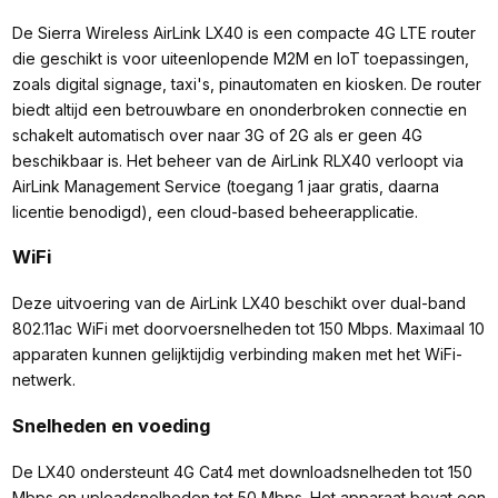
De Sierra Wireless AirLink LX40 is een compacte 4G LTE router
die geschikt is voor uiteenlopende M2M en IoT toepassingen,
zoals digital signage, taxi's, pinautomaten en kiosken. De router
biedt altijd een betrouwbare en ononderbroken connectie en
schakelt automatisch over naar 3G of 2G als er geen 4G
beschikbaar is. Het beheer van de AirLink RLX40 verloopt via
AirLink Management Service (toegang 1 jaar gratis, daarna
licentie benodigd), een cloud-based beheerapplicatie.
WiFi
Deze uitvoering van de AirLink LX40 beschikt over dual-band
802.11ac WiFi met doorvoersnelheden tot 150 Mbps. Maximaal 10
apparaten kunnen gelijktijdig verbinding maken met het WiFi-
netwerk.
Snelheden en voeding
De LX40 ondersteunt 4G Cat4 met downloadsnelheden tot 150
Mbps en uploadsnelheden tot 50 Mbps. Het apparaat bevat een