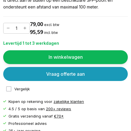
is direct aan te sluiten op een beschikbare SFP-poort en
ondersteunt een afstand van maximaal 100 meter.
79,00
excl. btw
95,59
incl. btw
Levertijd 1 tot 3 werkdagen
In winkelwagen
Vraag offerte aan
Vergelijk
Kopen op rekening voor
zakelijke klanten
4.5 / 5 op basis van
200+ reviews
Gratis verzending vanaf
€70*
Professioneel advies
25+ jaar ervaring