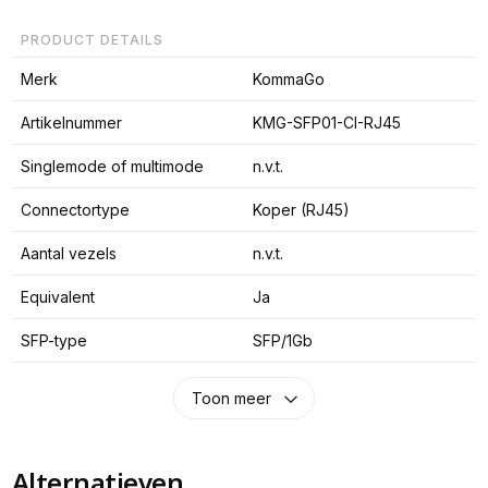
PRODUCT DETAILS
Merk
KommaGo
Artikelnummer
KMG-SFP01-CI-RJ45
Singlemode of multimode
n.v.t.
Connectortype
Koper (RJ45)
Aantal vezels
n.v.t.
Equivalent
Ja
SFP-type
SFP/1Gb
Toon meer
Alternatieven