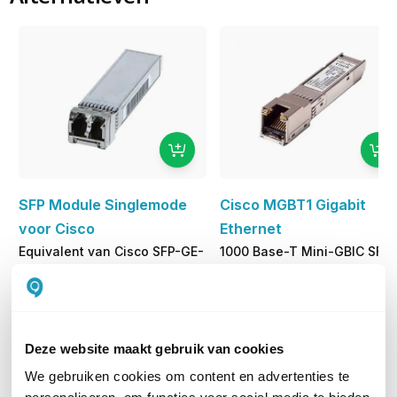
SFP Module Singlemode
Cisco MGBT1 Gigabit
voor Cisco
Ethernet
Equivalent van Cisco SFP-GE-
1000 Base-T Mini-GBIC SFP
L
Transceiver
39,00
140,59
excl. btw
excl. btw
47,19
170,11
incl. btw
incl. btw
Deze website maakt gebruik van cookies
We gebruiken cookies om content en advertenties te
Levertijd 1 tot 3 werkdagen
Levertijd 1 tot 3 werkdagen